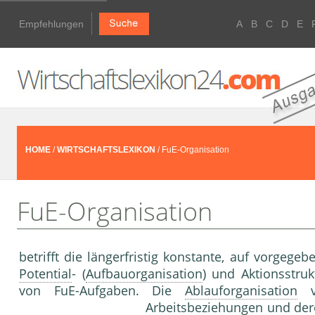
Empfehlungen
A
B
C
D
E
HOME
/
WIRTSCHAFTSLEXIKON
/ FuE-Organisation
FuE-Organisation
betrifft die längerfristig konstante, auf vorge­ge
Potential
- (
Aufbauorganisation
) und Aktionsstruk
von FuE-Aufgaben. Die
Ablauforganisation
vo
Arbeitsbeziehungen
und de­