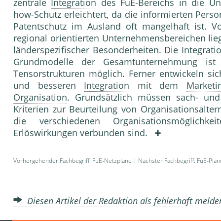
zentrale
Integration
des FuE-Bereichs in die Un
how-Schutz erleichtert, da die informierten Perso
Patentschutz im Ausland oft mangelhaft ist. V
regional orientierten Unternehmensbe­reichen lieg
länderspezifischer Besonderhei­ten. Die
Integrati
Grundmodelle der Gesamtun­ternehmung ist
Tensorstrukturen möglich. Ferner entwickeln sich
und besseren
Integration
mit dem
Marketi
Organisation
. Grundsätzlich müssen sach- und
Kriterien zur Beurteilung von Organisationsalte
die ver­schiedenen Organisationsmöglichk
Erlöswirkungen verbunden sind.
Vorhergehender Fachbegriff:
FuE-Netzpläne
| Nächster Fachbegriff:
FuE-Plan
Diesen Artikel der Redaktion als fehlerhaft meld