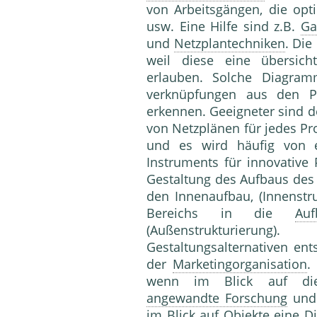
von Arbeitsgängen, die opt
usw. Eine Hilfe sind z.B.
Ga
und
Netzplantechniken
. Die
weil diese eine übersich
erlauben. Solche Dia­gram
verknüpfungen aus den Pl
erkennen. Geeigneter sind 
von Netzplänen für jedes Pr
und es wird häufig von ei
Instruments für innovative
Gestaltung des Aufbaus des 
den Innenaufbau, (Innenstr
Bereichs in die
Auf
(Außenstrukturierung
Gestaltungsalternativen ent
der
Marketingorganisation
.
wenn im Blick auf 
angewandte Forschung
und 
im Blick auf Objekte eine
Di