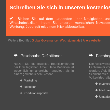
Schreiben Sie sich in unseren kostenlo
Bleiben Sie auf dem Laufenden über Neuigkeiten und 
Wirtschaftslexikon, indem Sie unseren monatlichen Newslett
Werbung. Jederzeit mit einem Klick abbestellbar.
Weitere Begriffe :
Global Governance
|
Wachstumsrate
|
Ältere Arbeiter
Praxisnahe Definitionen
Fachbegri
Nutzen Sie die jeweilige Begriffserklärung
Die Volkswirtsc
bei Ihrer täglichen Arbeit. Jede Definition ist
Fachtermini vo
wesentlich umfangreicher angelegt als in
werden. Viele B
einem gewöhnlichen Glossar.
Schnittberei
Volkswirtschaft
Marketing
Investit
Definition
Marktve
Konditionenpolitik
Umsatzs