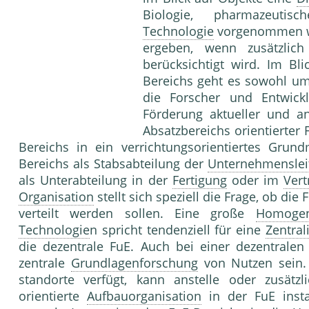
Biologie, pharma­zeuti
Technologie
vorgenommen wir
ergeben, wenn zusätzlich 
berücksichtigt wird. Im Bl
Bereichs geht es sowohl um
die For­scher und Entwick
Förderung aktueller und 
Absatzbe­reichs orientierter 
Bereichs in ein verrich­tungsorientiertes Gr
Bereichs als Stabsabtei­lung der
Unternehmenslei
als Unterabteilung in der
Fertigung
oder im
Vert
Organisation
stellt sich speziell die Frage, ob die
verteilt werden sollen. Eine große
Homogen
Technologie
n spricht tendenziell für eine
Zentral
die dezen­trale FuE. Auch bei einer dezentralen
zentrale
Grundlagenforschung
von Nutzen sein
standorte verfügt, kann anstelle oder zusätz­l
orientierte
Aufbauorganisation
in der FuE insta