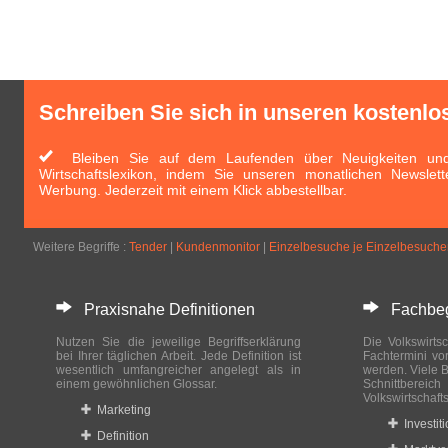
Schreiben Sie sich in unseren kostenlo
Bleiben Sie auf dem Laufenden über Neuigkeiten und 
Wirtschaftslexikon, indem Sie unseren monatlichen Newslett
Werbung. Jederzeit mit einem Klick abbestellbar.
Weitere Begriffe :
Tender
|
Kundenmonitor
|
Einzelbesuche je Einzelbesuch
Praxisnahe Definitionen
Fachbegri
Nutzen Sie die jeweilige Begriffserklärung
Die Volkswirtsc
bei Ihrer täglichen Arbeit. Jede Definition ist
Fachtermini vo
wesentlich umfangreicher angelegt als in
werden. Viele B
einem gewöhnlichen Glossar.
Schnittberei
Volkswirtschaft
Marketing
Investit
Definition