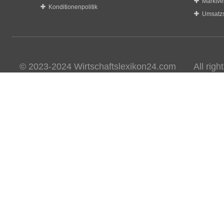
Marktve
Konditionenpolitik
Umsatzs
© 2023-2024 Wirtschaftslexikon24.com All rights