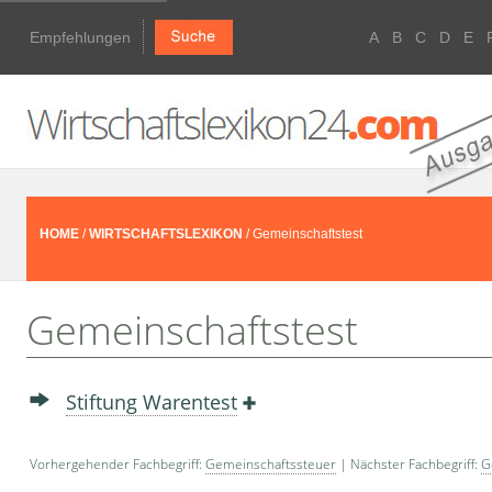
Empfehlungen
A
B
C
D
E
HOME
/
WIRTSCHAFTSLEXIKON
/ Gemeinschaftstest
Gemeinschaftstest
Stiftung Warentest
Vorhergehender Fachbegriff:
Gemeinschaftssteuer
| Nächster Fachbegriff:
G