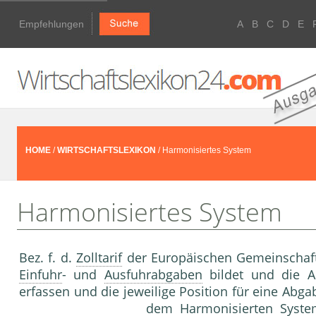
Empfehlungen
A
B
C
D
E
HOME
/
WIRTSCHAFTSLEXIKON
/ Harmonisiertes System
Harmonisiertes System
Bez. f. d.
Zolltarif
der Europäischen Gemeinschaft
Einfuhr
- und
Ausfuhrabgaben
bildet und die A
erfassen und die jeweilige Position für eine Ab
dem Harmonisierten Syst