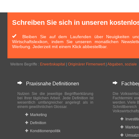
Schreiben Sie sich in unseren kostenlo
Bleiben Sie auf dem Laufenden über Neuigkeiten und 
Wirtschaftslexikon, indem Sie unseren monatlichen Newslett
Werbung. Jederzeit mit einem Klick abbestellbar.
Weitere Begriffe :
Erwerbskapital
|
Originärer Firmenwert
|
Abgaben, soziale
Praxisnahe Definitionen
Fachbegri
Nutzen Sie die jeweilige Begriffserklärung
Die Volkswirtsc
bei Ihrer täglichen Arbeit. Jede Definition ist
Fachtermini vo
wesentlich umfangreicher angelegt als in
werden. Viele B
einem gewöhnlichen Glossar.
Schnittberei
Volkswirtschaft
Marketing
Investit
Definition
Marktve
Konditionenpolitik
Umsatzs