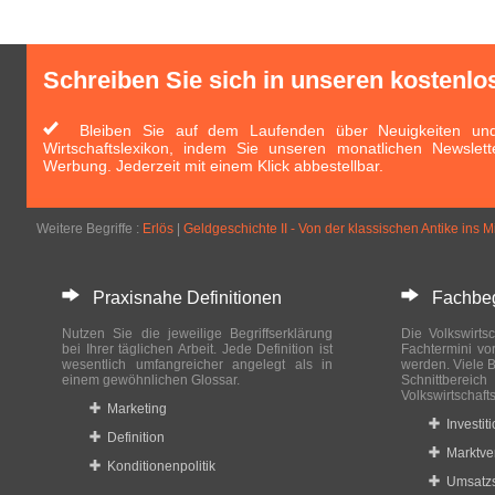
Schreiben Sie sich in unseren kostenlo
Bleiben Sie auf dem Laufenden über Neuigkeiten und 
Wirtschaftslexikon, indem Sie unseren monatlichen Newslett
Werbung. Jederzeit mit einem Klick abbestellbar.
Weitere Begriffe :
Erlös
|
Geldgeschichte II - Von der klassischen Antike ins Mi
Praxisnahe Definitionen
Fachbegri
Nutzen Sie die jeweilige Begriffserklärung
Die Volkswirtsc
bei Ihrer täglichen Arbeit. Jede Definition ist
Fachtermini vo
wesentlich umfangreicher angelegt als in
werden. Viele B
einem gewöhnlichen Glossar.
Schnittberei
Volkswirtschaft
Marketing
Investit
Definition
Marktve
Konditionenpolitik
Umsatzs