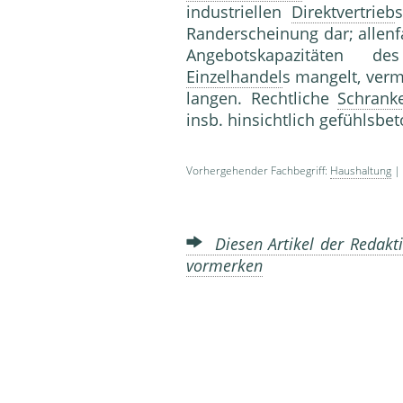
industriel­len
Direktvertrieb
Randerscheinung dar; allen­f
Angebotskapazitäten de
Einzelhandel
s mangelt, ver­
langen. Rechtliche
Schrank
insb. hinsichtlich gefühlsbe
Vorhergehender Fachbegriff:
Haushaltung
| 
Diesen Artikel der Redakti
vormerken