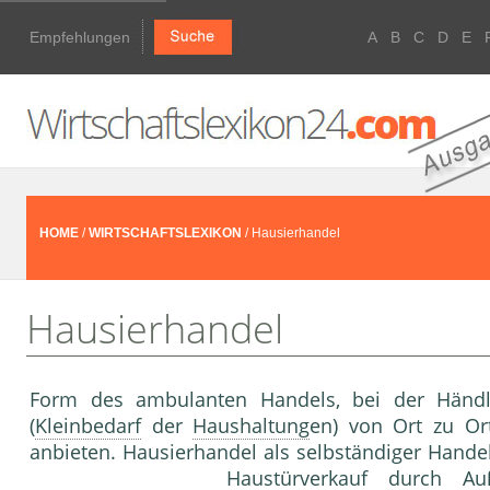
Empfehlungen
A
B
C
D
E
HOME
/
WIRTSCHAFTSLEXIKON
/ Hausierhandel
Hausierhandel
Form des ambulanten Handels, bei der Händler
(
Kleinbedarf
der
Haushaltung
en) von Ort zu O
anbieten. Hausierhandel als selbständi­ger Hande
Haustürverkauf
durch Auße