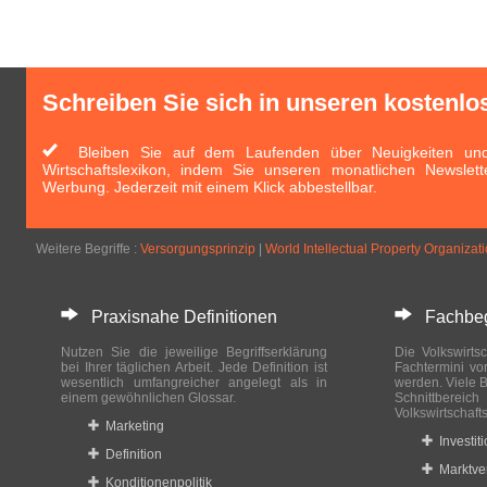
Schreiben Sie sich in unseren kostenlo
Bleiben Sie auf dem Laufenden über Neuigkeiten und 
Wirtschaftslexikon, indem Sie unseren monatlichen Newslett
Werbung. Jederzeit mit einem Klick abbestellbar.
Weitere Begriffe :
Versorgungsprinzip
|
World Intellectual Property Organizat
Praxisnahe Definitionen
Fachbegri
Nutzen Sie die jeweilige Begriffserklärung
Die Volkswirtsc
bei Ihrer täglichen Arbeit. Jede Definition ist
Fachtermini vo
wesentlich umfangreicher angelegt als in
werden. Viele B
einem gewöhnlichen Glossar.
Schnittberei
Volkswirtschaft
Marketing
Investit
Definition
Marktve
Konditionenpolitik