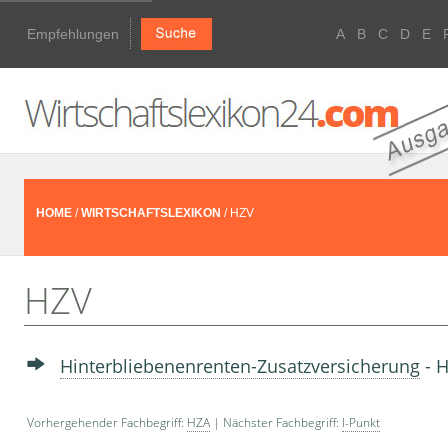
Empfehlungen
A
B
C
D
E
HOME
/
WIRTSCHAFTSLEXIKON
/ HZV
HZV
Hinterbliebenenrenten-Zusatzversicherung
- 
Vorhergehender Fachbegriff:
HZA
| Nächster Fachbegriff:
I-Punkt