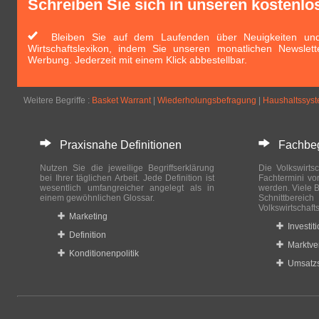
Schreiben Sie sich in unseren kostenlo
Bleiben Sie auf dem Laufenden über Neuigkeiten und 
Wirtschaftslexikon, indem Sie unseren monatlichen Newslett
Werbung. Jederzeit mit einem Klick abbestellbar.
Weitere Begriffe :
Basket Warrant
|
Wiederholungsbefragung
|
Haushaltssyst
Praxisnahe Definitionen
Fachbegri
Nutzen Sie die jeweilige Begriffserklärung
Die Volkswirtsc
bei Ihrer täglichen Arbeit. Jede Definition ist
Fachtermini vo
wesentlich umfangreicher angelegt als in
werden. Viele B
einem gewöhnlichen Glossar.
Schnittberei
Volkswirtschaft
Marketing
Investit
Definition
Marktve
Konditionenpolitik
Umsatzs