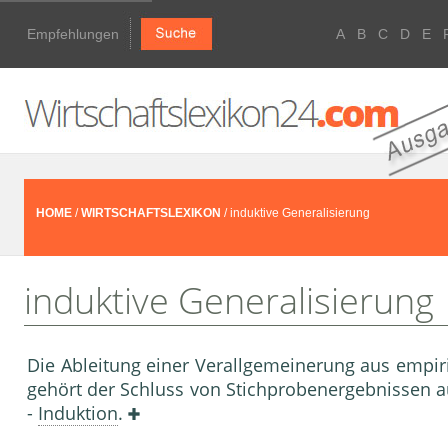
Empfehlungen
A
B
C
D
E
HOME
/
WIRTSCHAFTSLEXIKON
/ induktive Generalisierung
induktive Generalisierung
Die Ableitung einer Verallgemeinerung aus empir
gehört der Schluss von Stichprobenergebnissen au
-
Induktion
.