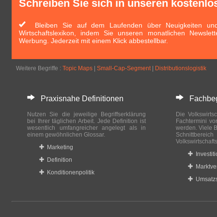
Schreiben Sie sich in unseren kostenlo
Bleiben Sie auf dem Laufenden über Neuigkeiten und 
Wirtschaftslexikon, indem Sie unseren monatlichen Newslett
Werbung. Jederzeit mit einem Klick abbestellbar.
Weitere Begriffe :
Topic Maps
|
Small-Cap-Segment
|
Distributionslogistik
Praxisnahe Definitionen
Fachbegri
Nutzen Sie die jeweilige Begriffserklärung
Die Volkswirtsc
bei Ihrer täglichen Arbeit. Jede Definition ist
Fachtermini vo
wesentlich umfangreicher angelegt als in
werden. Viele B
einem gewöhnlichen Glossar.
Schnittberei
Volkswirtschaft
Marketing
Investit
Definition
Marktve
Konditionenpolitik
Umsatzs