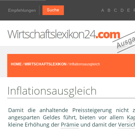
Empfehlungen
A
B
C
D
E
HOME
/
WIRTSCHAFTSLEXIKON
/ Inflationsausgleich
Inflationsausgleich
Damit die anhaltende Preissteigerung nicht
angesparten Geldes führt, bieten vor allem
Kap
kleine Erhöhung der
Prämie
und damit der
Versi