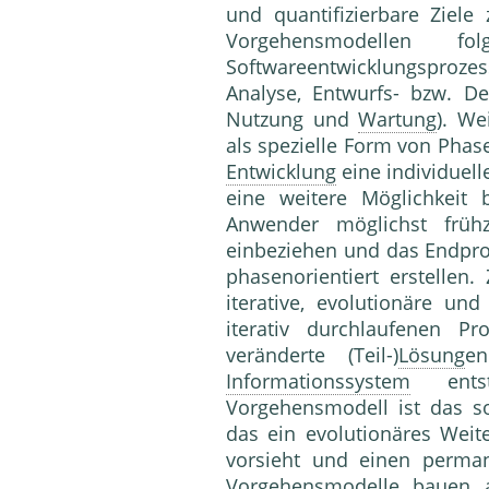
und quantifizierbare Ziel
Vorgehensmodellen fo
Softwareentwicklungspro
Analyse, Entwurfs- bzw. De
Nutzung und
Wartung
). We
als spezielle Form von Phas
Entwicklung
eine individuel
eine weitere Möglichkeit b
Anwender möglichst frühz
einbeziehen und das Endprod
phasenorientiert erstellen.
iterative, evolutionäre und
iterativ durchlaufenen Pr
veränderte (Teil-)
Lösung
en
Informationssystem
entst
Vorgehensmodell ist das s
das ein evoluti­onäres Weit
vorsieht und einen perman
Vorgehensmodelle bauen a