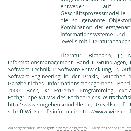
entweder auf ein
Geschäftsprozessmodellier
die so genannte Objektori
Kombination der erstgenann
Informationssystem
e und 
je­weils mit Literaturangaben
Literatur: Biethahn, J.;
Informationsmanagement
, Band I: Grundlagen,
Software
-Technik I:
Software
-
Entwicklung
, 2. Auf
Software-Engineering
in der Praxis, München 19
Ganzheitliches
Informationsmanagement
, Band
2000; Beck, K: Extreme Programming explai
Fachgruppe
WI-VM des Fachbereichs
Wirtschafts
http://www.vorgehensmodelle.de
;
Gesellschaft
f
schrift
Wirtschaftsinformatik
http://www.wirtschaf
Vorhergehender Fachbegriff:
Informationssystem
| Nächster Fachbegriff:
In