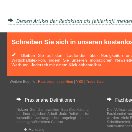
Diesen Artikel der Redaktion als fehlerhaft meld
Schreiben Sie sich in unseren kostenlo
Bleiben Sie auf dem Laufenden über Neuigkeiten und 
Wirtschaftslexikon, indem Sie unseren monatlichen Newslett
Werbung. Jederzeit mit einem Klick abbestellbar.
Weitere Begriffe :
Realisierungsfunktion
|
MBS
|
Trade Sale
Praxisnahe Definitionen
Fachbegri
Nutzen Sie die jeweilige Begriffserklärung
Die Volkswirtsc
bei Ihrer täglichen Arbeit. Jede Definition ist
Fachtermini vo
wesentlich umfangreicher angelegt als in
werden. Viele B
einem gewöhnlichen Glossar.
Schnittberei
Volkswirtschaft
Marketing