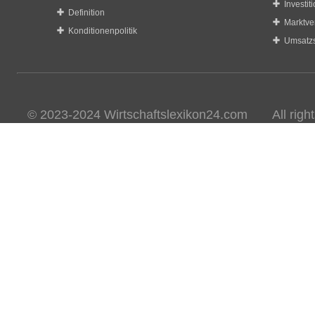
Investit
Definition
Marktve
Konditionenpolitik
Umsatzs
© 2023-2024 Wirtschaftslexikon24.com All rights