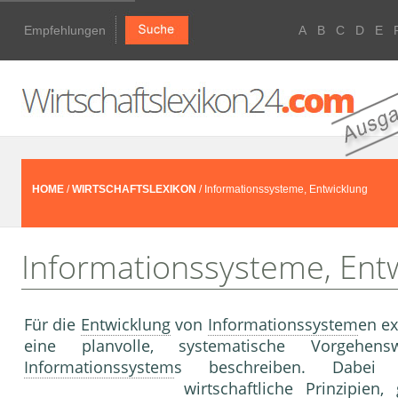
Empfehlungen
A
B
C
D
E
HOME
/
WIRTSCHAFTSLEXIKON
/ Informationssysteme, Entwicklung
Informationssysteme, Ent
Für die
Entwicklung
von
Informationssystem
en ex
eine plan­volle, systematische Vorgeh
Informationssystem
s beschreiben. Dabei 
wirtschaftliche Prinzipie