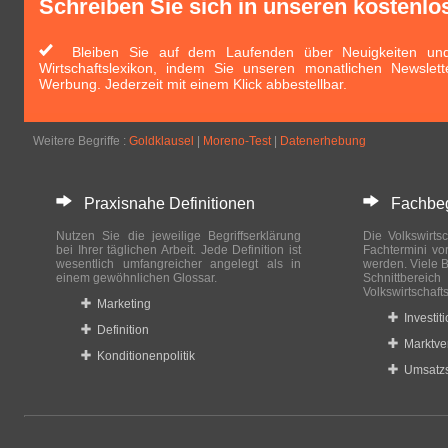
Schreiben Sie sich in unseren kostenlo
Bleiben Sie auf dem Laufenden über Neuigkeiten und 
Wirtschaftslexikon, indem Sie unseren monatlichen Newslett
Werbung. Jederzeit mit einem Klick abbestellbar.
Weitere Begriffe :
Goldklausel
|
Moreno-Test
|
Datenerhebung
Praxisnahe Definitionen
Fachbegri
Nutzen Sie die jeweilige Begriffserklärung
Die Volkswirtsc
bei Ihrer täglichen Arbeit. Jede Definition ist
Fachtermini vo
wesentlich umfangreicher angelegt als in
werden. Viele B
einem gewöhnlichen Glossar.
Schnittberei
Volkswirtschaft
Marketing
Investit
Definition
Marktve
Konditionenpolitik
Umsatzs