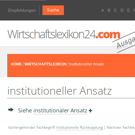
Empfehlungen
A
B
C
D
E
HOME
/
WIRTSCHAFTSLEXIKON
/ institutioneller Ansatz
institutioneller Ansatz
Siehe
institutionaler Ansatz
Vorhergehender Fachbegriff:
Institutionelle Rückkopplung
| Nächster Fachbeg