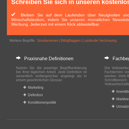
Schreiben Sie sich in unseren kostenlo
Bleiben Sie auf dem Laufenden über Neuigkeiten und 
Wirtschaftslexikon, indem Sie unseren monatlichen Newslett
Werbung. Jederzeit mit einem Klick abbestellbar.
Weitere Begriffe :
Sonderserien
|
Billigflaggen
|
Laufende Verzinsung
Praxisnahe Definitionen
Fachbegri
Nutzen Sie die jeweilige Begriffserklärung
Die Volkswirtsc
bei Ihrer täglichen Arbeit. Jede Definition ist
Fachtermini vo
wesentlich umfangreicher angelegt als in
werden. Viele B
einem gewöhnlichen Glossar.
Schnittberei
Volkswirtschaft
Marketing
Investit
Definition
Marktve
Konditionenpolitik
Umsatzs