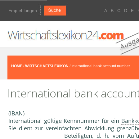
Empfehlungen
A
B
C
D
E
HOME
/
WIRTSCHAFTSLEXIKON
/ International bank account number
International bank accou
(IBAN)
International gültige Kennnummer für ein
Bankk
Sie dient zur vereinfachten
Abwicklung
grenzübe
Beteiligten, d. h. vom Auf