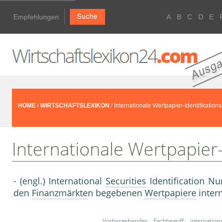
Empfehlungen
A
B
C
D
E
HOME
/
WIRTSCHAFTSLEXIKON
/ Internationale Wertpapier-Identifikatio
Internationale Wertpapier
- (engl.) International
Securities
Identification N
den
Finanzmärkte
n begebenen
Wertpapiere
inter
Vorhergehender Fachbegriff:
internatio