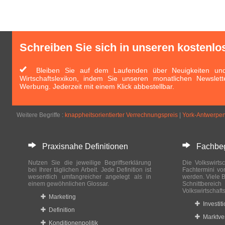
Schreiben Sie sich in unseren kostenlo
Bleiben Sie auf dem Laufenden über Neuigkeiten und 
Wirtschaftslexikon, indem Sie unseren monatlichen Newslett
Werbung. Jederzeit mit einem Klick abbestellbar.
Weitere Begriffe :
knappheitsorientierter Verrechnungspreis
|
York-Antwerpe
Praxisnahe Definitionen
Fachbegri
Nutzen Sie die jeweilige Begriffserklärung
Die Volkswirtsc
bei Ihrer täglichen Arbeit. Jede Definition ist
Fachtermini vo
wesentlich umfangreicher angelegt als in
werden. Viele B
einem gewöhnlichen Glossar.
Schnittberei
Volkswirtschaft
Marketing
Investit
Definition
Marktve
Konditionenpolitik