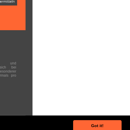
en und
 sich bei
onderer
rmals pro
Got it!