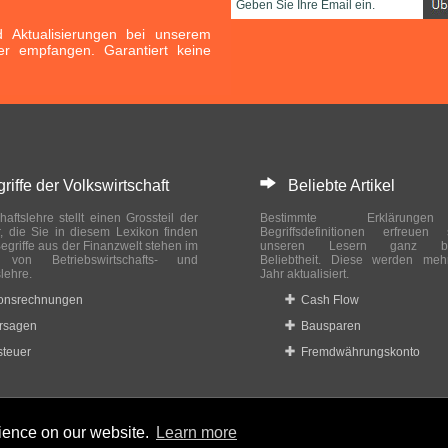
Aktualisierungen bei unserem
er empfangen. Garantiert keine
ffe der Volkswirtschaft
Beliebte Artikel
haftslehre stellt einen Grossteil der
Bestimmte Erklärung
r, die Sie in diesem Lexikon finden
Begriffsdefinitionen erfreuen
egriffe aus der Finanzwelt stehen im
unseren Lesern ganz bes
ch von Betriebswirtschafts- und
Beliebtheit. Diese werden meh
slehre.
Jahr aktualisiert.
ionsrechnungen
Cash Flow
rsagen
Bausparen
teuer
Fremdwährungskonto
rience on our website.
Learn more