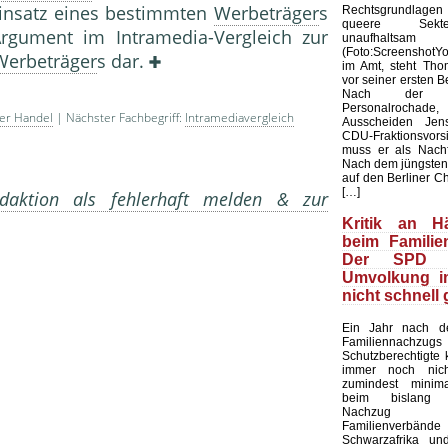
insatz eines be­stimmten
Werbeträger
s
Rechtsgrundlag
queere Sekte
 Argument im Intramedia-Vergleich zur
unaufhalt
(Foto:Screenshot
Werbeträger
s dar.
im Amt, steht Tho
vor seiner ersten 
Nach der ver
Personalrochade
ler Handel
| Nächster Fachbegriff:
Intramediavergleich
Ausscheiden Je
CDU-Fraktionsvorsi
muss er als Nachf
Nach dem jüngsten
auf den Berliner Ch
[…]
aktion als fehlerhaft melden & zur
Kritik an Här
beim Familie
Der SPD 
Umvolkung i
nicht schnell
Ein Jahr nach 
Familiennachzugs
Schutzberechtigte
immer noch nic
zumindest minima
beim bislang u
Nachzug
Familienverbände
Schwarzafrika un