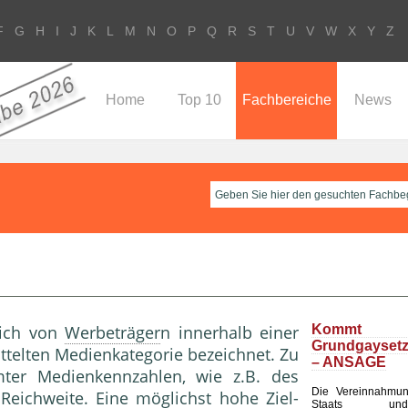
F
G
H
I
J
K
L
M
N
O
P
Q
R
S
T
U
V
W
X
Y
Z
Home
Top 10
Fachbereiche
News
eich von
Werbeträger
n innerhalb ei­ner
Komm
Grundgayset
ttelten Medienkategorie be­zeichnet. Zu
– ANSAGE
ter Medienkennzahlen, wie z.B. des
Die Vereinnahmu
r
Reichweite
. Eine möglichst hohe Ziel-
Staats un