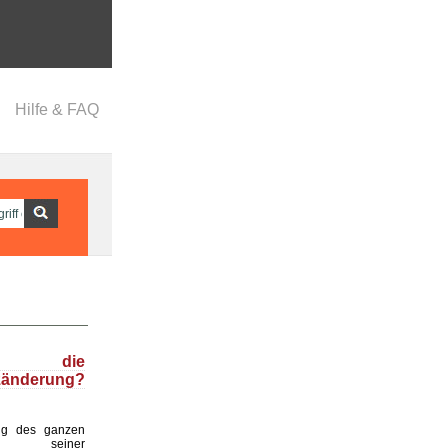
Hilfe & FAQ
t die
zänderung?
ng des ganzen
d seiner