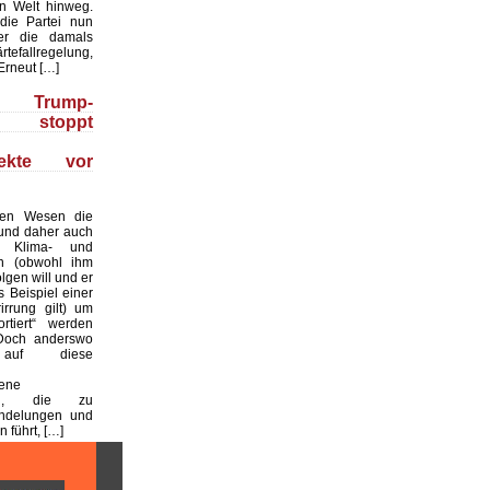
en Welt hinweg.
die Partei nun
er die damals
efallregelung,
 Erneut […]
 Trump-
g stoppt
ojekte vor
hen Wesen die
 und daher auch
he Klima- und
n (obwohl ihm
lgen will und er
 Beispiel einer
irrung gilt) um
rtiert“ werden
. Doch anderswo
uf diese
bene
ung, die zu
ndelungen und
 führt, […]