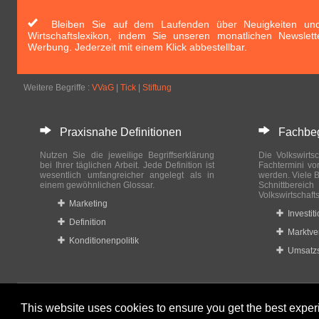
Bleiben Sie auf dem Laufenden über Neuigkeiten und 
Wirtschaftslexikon, indem Sie unseren monatlichen Newslett
Werbung. Jederzeit mit einem Klick abbestellbar.
Weitere Begriffe :
VVaG
|
Tick
|
Stiftung
Praxisnahe Definitionen
Fachbegri
Nutzen Sie die jeweilige Begriffserklärung
Die Volkswirtsc
bei Ihrer täglichen Arbeit. Jede Definition ist
Fachtermini vo
wesentlich umfangreicher angelegt als in
werden. Viele B
einem gewöhnlichen Glossar.
Schnittberei
Volkswirtschaft
Marketing
Investit
Definition
Marktve
Konditionenpolitik
Umsatzs
This website uses cookies to ensure you get the best expe