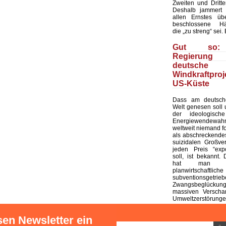
Zweiten und Dritt
Deshalb jammert 
allen Ernstes üb
beschlossene Härt
die „zu streng“ sei.
Gut so:
Regierun
deutsche
Windkraftpr
US-Küste
Dass am deutsc
Welt genesen soll
der ideologisc
Energiewendewah
weltweit niemand fo
als abschreckendes
suizidalen Großver
jeden Preis “expo
soll, ist bekannt
hat man a
planwirtschaftliche
subventionsgetrie
Zwangsbeglück
massiven Verscha
Umweltzerstörungen
sen Newsletter ein