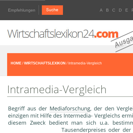
Empfehlungen
A
B
C
D
E
HOME
/
WIRTSCHAFTSLEXIKON
/ Intramedia-Vergleich
Intramedia-Vergleich
Begriff aus der
Mediaforschung
, der den Vergl
einzigen mit Hilfe des Intermedia- Vergleichs ermi
diesem Zweck bedient man sich u.a. bestimm
Tausenderpreis
es oder de