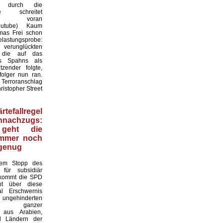
en durch die
 schreitet
sam voran
Youtube) Kaum
mas Frei schon
Belastungsprobe:
unglückten
, die auf das
ns Spahns als
tzender folgte,
olger nun ran.
 Terroranschlag
ristopher Street
tefallregel
nnachzugs:
geht die
mmer noch
 genug
dem Stopp des
 für subsidiär
 kommt die SPD
ht über diese
l Erschwernis
ngehinderten
 ganzer
 aus Arabien,
d Ländern der