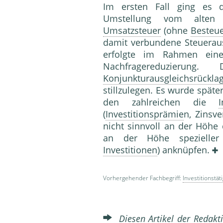
Im ersten Fall ging es d
Umstellung vom alten 
Umsatzsteuer
(ohne
Besteu
damit verbundene Steueraus
erfolgte im Rahmen einer
Nachfragereduzieru
Konjunkturausgleichsrückla
stillzulegen. Es wurde später
den zahlreichen die
I
(
Investitionsprämie
n, Zinsve
nicht sinnvoll an der Höhe
an der Höhe spezielle
Investitionen
) anknüpfen.
Vorhergehender Fachbegriff:
Investitionstäti
Diesen Artikel der Redakti