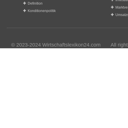
Investit
Definition
Marktve
Konditionenpolitik
Umsatzs
© 2023-2024 Wirtschaftslexikon24.com All rights