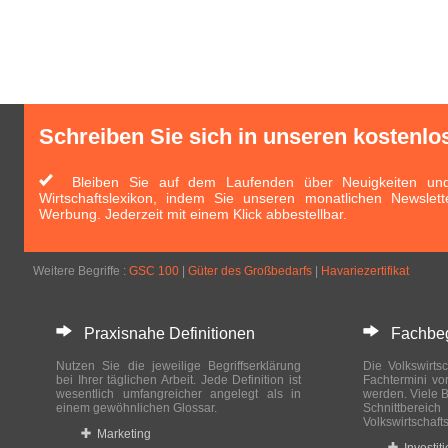
Schreiben Sie sich in unseren kostenlo
Bleiben Sie auf dem Laufenden über Neuigkeiten und 
Wirtschaftslexikon, indem Sie unseren monatlichen Newslett
Werbung. Jederzeit mit einem Klick abbestellbar.
Weitere Begriffe :
GSC 100
|
Güter des Großbedarfs
|
Havariezertifikat
Praxisnahe Definitionen
Fachbegri
Nutzen Sie die jeweilige Begriffserklärung
Die Volkswirtsc
bei Ihrer täglichen Arbeit. Jede Definition ist
Fachtermini vo
wesentlich umfangreicher angelegt als in
werden. Viele B
einem gewöhnlichen Glossar.
Schnittberei
Volkswirtschaft
Marketing