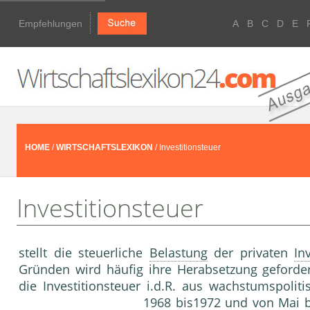
Empfehlungen
A
B
C
D
E
HOME
/
WIRTSCHAFTSLEXIKON
/ Investitionsteuer
Investitionsteuer
stellt die steuerliche
Belastung
der privaten
In
Gründen wird häufig ihre Herabsetzung geforder
die Investitionsteuer i.d.R. aus wachstumspoli
1968 bis1972 und von Mai b