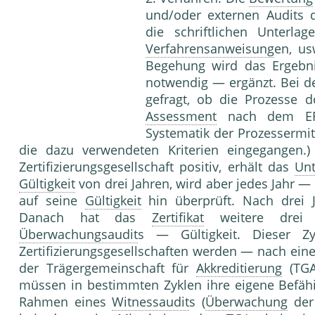
und/oder externen Audits
die schriftlichen Unterlag
Verfahrensanweisung
en, us
Begehung wird das Ergebni
notwendig — ergänzt. Bei d
gefragt, ob die Prozesse 
Assessment
nach dem EFQM
Systematik der Prozesser­mi
die dazu verwendeten Kriterien eingegangen.)
Zertifizierungsgesellschaft positiv, erhält das
Un
Gültigkeit
von drei Jahren, wird aber jedes Jahr
auf seine
Gültigkeit
hin überprüft. Nach drei 
Danach hat das
Zertifikat
weitere drei 
Überwachungsaudit
s — Gültig­keit. Dieser Zy
Zertifizierungsgesellschaften werden — nach ei
der Träger­gemeinschaft für
Akkreditierung
(TGA)
müssen in bestimmten Zyklen ihre eigene Befähi
Rahmen eines
Witnessaudit
s (
Überwachung
der 