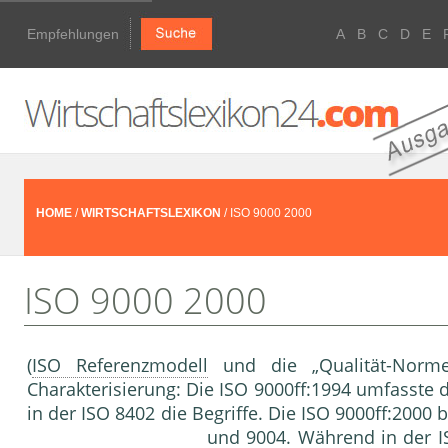
Empfehlungen
A
B
C
D
E
HOME
/
WIRTSCHAFTSLEXIKON
/ ISO 9000 2000
ISO 9000 2000
(
ISO Referenzmodell
und die „Qualität-Normen
Charakterisierung: Die ISO 9000ff:1994 umfasste
in der ISO 8402 die Begriffe. Die ISO 9000ff:2000
und 9004. Während in der
I