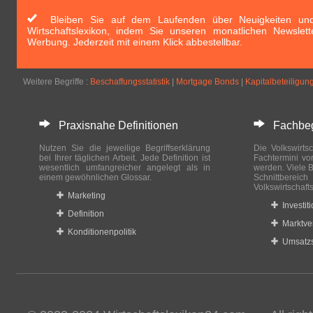
Bleiben Sie auf dem Laufenden über Neuigkeiten und 
Wirtschaftslexikon, indem Sie unseren monatlichen Newslett
Werbung. Jederzeit mit einem Klick abbestellbar.
Weitere Begriffe :
Beschaffungsstatistik
|
Mortgage Bonds
|
Kapitalbeteiligun
Praxisnahe Definitionen
Fachbegri
Nutzen Sie die jeweilige Begriffserklärung
Die Volkswirtsc
bei Ihrer täglichen Arbeit. Jede Definition ist
Fachtermini vo
wesentlich umfangreicher angelegt als in
werden. Viele B
einem gewöhnlichen Glossar.
Schnittberei
Volkswirtschaft
Marketing
Investit
Definition
Marktve
Konditionenpolitik
Umsatzs