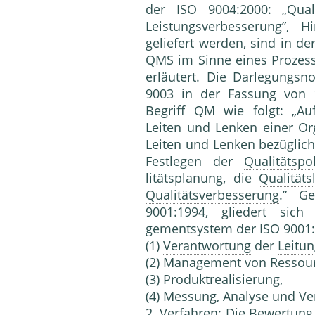
der ISO 9004:2000: „Qual
Leistungsverbesserung”, 
geliefert werden, sind in d
QMS im Sinne eines Prozess
erläutert. Die Darlegungsn
9003 in der Fassung von 1
Begriff QM wie folgt: „A
Leiten und Lenken einer
Or
Leiten und Lenken bezüglic
Festlegen der
Qualitätspol
litätsplanung, die
Qualität
Qualitätsverbesserung
.” G
9001:1994, gliedert sich 
gementsystem der ISO 9001:2
(1)
Verantwortung
der
Leitu
(2) Mana­gement von
Ressou
(3) Produktrealisierung,
(4) Messung, Analyse und Ve
2. Verfahren: Die
Bewertung