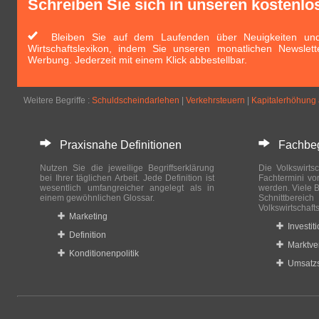
Schreiben Sie sich in unseren kostenlo
Bleiben Sie auf dem Laufenden über Neuigkeiten und 
Wirtschaftslexikon, indem Sie unseren monatlichen Newslett
Werbung. Jederzeit mit einem Klick abbestellbar.
Weitere Begriffe :
Schuldscheindarlehen
|
Verkehrsteuern
|
Kapitalerhöhung 
Praxisnahe Definitionen
Fachbegri
Nutzen Sie die jeweilige Begriffserklärung
Die Volkswirtsc
bei Ihrer täglichen Arbeit. Jede Definition ist
Fachtermini vo
wesentlich umfangreicher angelegt als in
werden. Viele B
einem gewöhnlichen Glossar.
Schnittberei
Volkswirtschaft
Marketing
Investit
Definition
Marktve
Konditionenpolitik
Umsatzs