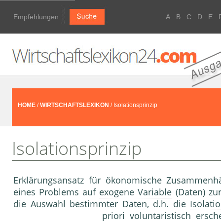
Empfehlungen
A
B
C
D
E
HOME
/
WIRTSCHAFTSLEXIKON
/ Isolationsprinzip
Isolationsprinzip
Erklärungsansatz für ökonomische Zusammenh
eines Problems auf
exogene Variable
(Daten) zu
die Auswahl bestimmter Daten, d.h. die
Isolati
priori voluntaristisch ersc