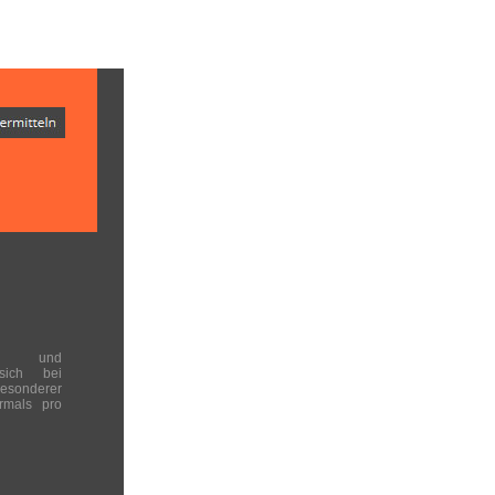
en und
 sich bei
onderer
rmals pro