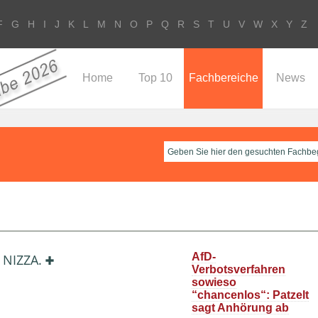
F
G
H
I
J
K
L
M
N
O
P
Q
R
S
T
U
V
W
X
Y
Z
Home
Top 10
Fachbereiche
News
AfD-
. NIZZA.
Verbotsverfahren
sowieso
“chancenlos“: Patzelt
sagt Anhörung ab