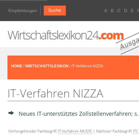
Empfehlungen
A
B
C
D
E
HOME
/
WIRTSCHAFTSLEXIKON
/ IT-Verfahren NIZZA
IT-Verfahren NIZZA
Neues IT-unterstütztes Zollstellenverfahren; s
Vorhergehender Fachbegriff:
IT-Verfahren MUSYC
| Nächster Fachbegriff:
ITC