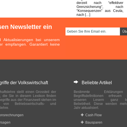
derzeit nach “effektiver
Grenzsicherung”, nach
“Konsequenzen” aus Ceuta,
nach […]
sen Newsletter ein
Aktualisierungen bei unserem
er empfangen. Garantiert keine
ffe der Volkswirtschaft
Beliebte Artikel
haftslehre stellt einen Grossteil der
Bestimmte Erklärung
r, die Sie in diesem Lexikon finden
Begriffsdefinitionen erfreuen
egriffe aus der Finanzwelt stehen im
unseren Lesern ganz bes
ch von Betriebswirtschafts- und
Beliebtheit. Diese werden meh
slehre.
Jahr aktualisiert.
ionsrechnungen
Cash Flow
rsagen
Bausparen