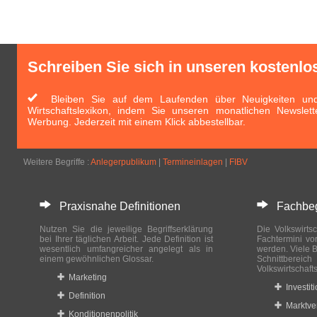
Schreiben Sie sich in unseren kostenlo
Bleiben Sie auf dem Laufenden über Neuigkeiten und 
Wirtschaftslexikon, indem Sie unseren monatlichen Newslett
Werbung. Jederzeit mit einem Klick abbestellbar.
Weitere Begriffe :
Anlegerpublikum
|
Termineinlagen
|
FIBV
Praxisnahe Definitionen
Fachbegri
Nutzen Sie die jeweilige Begriffserklärung
Die Volkswirtsc
bei Ihrer täglichen Arbeit. Jede Definition ist
Fachtermini vo
wesentlich umfangreicher angelegt als in
werden. Viele B
einem gewöhnlichen Glossar.
Schnittberei
Volkswirtschaft
Marketing
Investit
Definition
Marktve
Konditionenpolitik