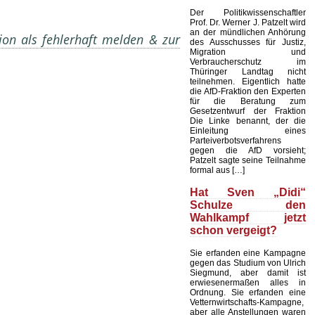
Der Politikwissenschaftler
Prof. Dr. Werner J. Patzelt wird
an der mündlichen Anhörung
on als fehlerhaft melden & zur
des Ausschusses für Justiz,
Migration und
Verbraucherschutz im
Thüringer Landtag nicht
teilnehmen. Eigentlich hatte
die AfD-Fraktion den Experten
für die Beratung zum
Gesetzentwurf der Fraktion
Die Linke benannt, der die
Einleitung eines
Parteiverbotsverfahrens
gegen die AfD vorsieht;
Patzelt sagte seine Teilnahme
formal aus […]
Hat Sven „Didi“
Schulze den
Wahlkampf jetzt
schon vergeigt?
Sie erfanden eine Kampagne
gegen das Studium von Ulrich
Siegmund, aber damit ist
erwiesenermaßen alles in
Ordnung. Sie erfanden eine
Vetternwirtschafts-Kampagne,
aber alle Anstellungen waren