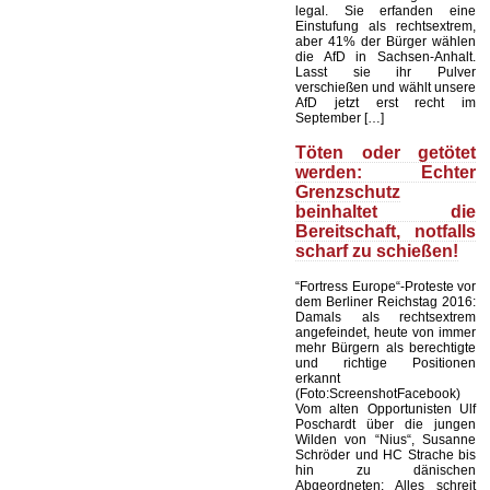
legal. Sie erfanden eine
Einstufung als rechtsextrem,
aber 41% der Bürger wählen
die AfD in Sachsen-Anhalt.
Lasst sie ihr Pulver
verschießen und wählt unsere
AfD jetzt erst recht im
September […]
Töten oder getötet
werden: Echter
Grenzschutz
beinhaltet die
Bereitschaft, notfalls
scharf zu schießen!
“Fortress Europe“-Proteste vor
dem Berliner Reichstag 2016:
Damals als rechtsextrem
angefeindet, heute von immer
mehr Bürgern als berechtigte
und richtige Positionen
erkannt
(Foto:ScreenshotFacebook)
Vom alten Opportunisten Ulf
Poschardt über die jungen
Wilden von “Nius“, Susanne
Schröder und HC Strache bis
hin zu dänischen
Abgeordneten: Alles schreit