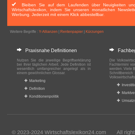
Bleiben Sie auf dem Laufenden über Neuigkeiten und 
Wirtschaftslexikon, indem Sie unseren monatlichen Newslett
Werbung. Jederzeit mit einem Klick abbestellbar.
Weitere Begriffe :
Y-Allianzen
|
Rentenpapier
|
Kürzungen
Praxisnahe Definitionen
Fachbegri
Nutzen Sie die jeweilige Begriffserklärung
Die Volkswirtsc
bei Ihrer täglichen Arbeit. Jede Definition ist
Fachtermini vo
wesentlich umfangreicher angelegt als in
werden. Viele B
einem gewöhnlichen Glossar.
Schnittberei
Volkswirtschaft
Marketing
Investit
Definition
Marktve
Konditionenpolitik
Umsatzs
© 2023-2024 Wirtschaftslexikon24.com All rights