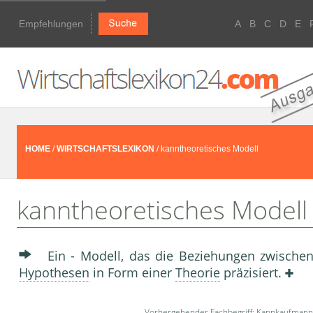
Empfehlungen
A
B
C
D
E
HOME
/
WIRTSCHAFTSLEXIKON
/ kanntheoretisches Modell
kanntheoretisches Modell
Ein - Modell, das die Beziehungen zwische
Hypothesen
in Form einer
Theorie
präzisiert.
Vorhergehender Fachbegriff:
Kannkaufmann