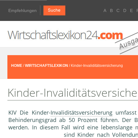
Empfehlungen
A
B
C
D
E
HOME
/
WIRTSCHAFTSLEXIKON
/ Kinder-Invaliditätsversicherung
Kinder-Invaliditätsversich
KIV Die Kinder-
Invaliditätsversicherung
umfasst
Behinderungsgrad ab 50 Prozent führen. Der B
werden. In diesem Fall wird eine lebenslange 
sind Kinder nach Vollendu