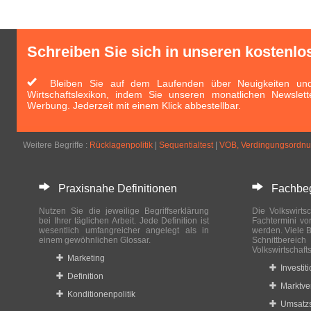
Schreiben Sie sich in unseren kostenlo
Bleiben Sie auf dem Laufenden über Neuigkeiten und 
Wirtschaftslexikon, indem Sie unseren monatlichen Newslett
Werbung. Jederzeit mit einem Klick abbestellbar.
Weitere Begriffe :
Rücklagenpolitik
|
Sequentialtest
|
VOB, Verdingungsordnun
Praxisnahe Definitionen
Fachbegri
Nutzen Sie die jeweilige Begriffserklärung
Die Volkswirtsc
bei Ihrer täglichen Arbeit. Jede Definition ist
Fachtermini vo
wesentlich umfangreicher angelegt als in
werden. Viele B
einem gewöhnlichen Glossar.
Schnittberei
Volkswirtschaft
Marketing
Investit
Definition
Marktve
Konditionenpolitik
Umsatzs