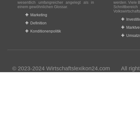
wesentlich umfangreicher angelegt als in
werden. Viele B
einem gewöhnlichen Glossar.
Schnittberei
Volkswirtschaft
Marketing
Investit
Definition
Marktve
Konditionenpolitik
Umsatzs
© 2023-2024 Wirtschaftslexikon24.com All rights