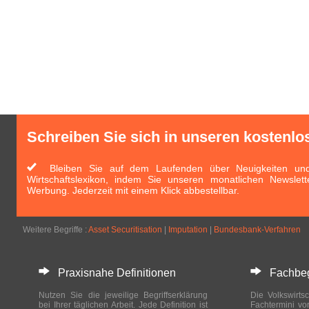
Schreiben Sie sich in unseren kostenlo
Bleiben Sie auf dem Laufenden über Neuigkeiten und 
Wirtschaftslexikon, indem Sie unseren monatlichen Newslett
Werbung. Jederzeit mit einem Klick abbestellbar.
Weitere Begriffe :
Asset Securitisation
|
Imputation
|
Bundesbank-Verfahren
Praxisnahe Definitionen
Fachbegri
Nutzen Sie die jeweilige Begriffserklärung
Die Volkswirtsc
bei Ihrer täglichen Arbeit. Jede Definition ist
Fachtermini vo