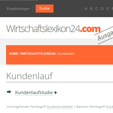
Empfehlungen
A
B
C
D
E
HOME
/
WIRTSCHAFTSLEXIKON
/ Kundenlauf
Kundenlauf
Kundenlaufstudie
Vorhergehender Fachbegriff:
Kundenkreditkarte
| Nächster Fachbegriff:
Kund