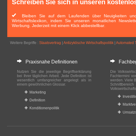
Schreiben Sie sich in unseren kostenlo
Bleiben Sie auf dem Laufenden über Neuigkeiten und 
Wirtschaftslexikon, indem Sie unseren monatlichen Newslett
Werbung. Jederzeit mit einem Klick abbestellbar.
Weitere Begriffe :
Staatsvertrag
|
Antizyklische Wirtschaftspolitik
|
Automated T
Praxisnahe Definitionen
Fachbegri
Nutzen Sie die jeweilige Begriffserklärung
Die Volkswirtsc
bei Ihrer täglichen Arbeit. Jede Definition ist
Fachtermini vo
wesentlich umfangreicher angelegt als in
werden. Viele B
einem gewöhnlichen Glossar.
Schnittberei
Volkswirtschaft
Marketing
Investit
Definition
Marktve
Konditionenpolitik
Umsatzs