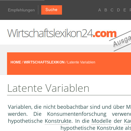
Empfehlungen
A
B
C
D
E
HOME
/
WIRTSCHAFTSLEXIKON
/ Latente Variablen
Latente Variablen
Variablen, die nicht beobachtbar sind und über 
werden. Die Konsumentenfor­schung verwen
hypothetische
Konstrukt
e. In die
Modelle
der
Ka
hypothetische
Konstrukt
e al