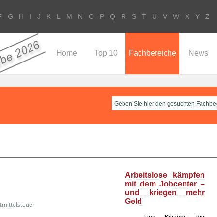
F
G
H
I
J
K
L
M
N
O
P
Q
R
S
T
U
V
W
X
Y
Z
Home
Top 10
Fachbereiche
News
Arbeitslose kämpfen
mit dem Jobcenter –
und kriegen mehr
Geld
tmittelsteuer