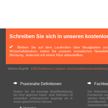
Schreiben Sie sich in unseren kostenlo
Bleiben Sie auf dem Laufenden über Neuigkeiten und 
Wirtschaftslexikon, indem Sie unseren monatlichen Newslett
Werbung. Jederzeit mit einem Klick abbestellbar.
Weitere Begriffe :
EZB-Direktorium
|
Jugend- und Auszubildendenvertretung
Praxisnahe Definitionen
Fachbegri
Nutzen Sie die jeweilige Begriffserklärung
Die Volkswirtsc
bei Ihrer täglichen Arbeit. Jede Definition ist
Fachtermini vo
wesentlich umfangreicher angelegt als in
werden. Viele B
einem gewöhnlichen Glossar.
Schnittberei
Volkswirtschaft