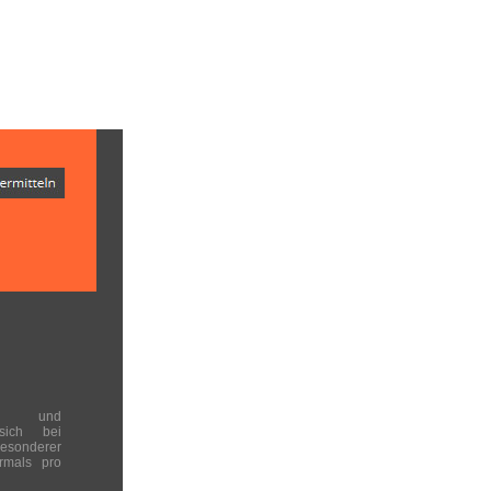
en und
 sich bei
onderer
rmals pro