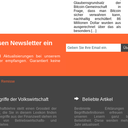
Glaubensgrundsatz der
Bitcoin-Gemeinschaft in
Frage, dass man Bitcoin
sicher verwahren kann,
nachhaltig erschüttert: 86
Millionen Dollar wurden aus
ausgerechnet über das als
besonders […]
sen Newsletter ein
Aktualisierungen bei unserem
er empfangen. Garantiert keine
|
Remisse
ffe der Volkswirtschaft
Beliebte Artikel
haftslehre stellt einen Grossteil der
Bestimmte Erklärung
r, die Sie in diesem Lexikon finden
Begriffsdefinitionen erfreuen
egriffe aus der Finanzwelt stehen im
unseren Lesern ganz bes
ch von Betriebswirtschafts- und
Beliebtheit. Diese werden meh
slehre.
Jahr aktualisiert.