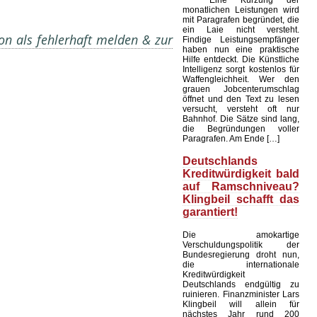
Eine Kürzung der
monatlichen Leistungen wird
mit Paragrafen begründet, die
ein Laie nicht versteht.
on als fehlerhaft melden & zur
Findige Leistungsempfänger
haben nun eine praktische
Hilfe entdeckt. Die Künstliche
Intelligenz sorgt kostenlos für
Waffengleichheit. Wer den
grauen Jobcenterumschlag
öffnet und den Text zu lesen
versucht, versteht oft nur
Bahnhof. Die Sätze sind lang,
die Begründungen voller
Paragrafen. Am Ende […]
Deutschlands
Kreditwürdigkeit bald
auf Ramschniveau?
Klingbeil schafft das
garantiert!
Die amokartige
Verschuldungspolitik der
Bundesregierung droht nun,
die internationale
Kreditwürdigkeit
Deutschlands endgültig zu
ruinieren. Finanzminister Lars
Klingbeil will allein für
nächstes Jahr rund 200