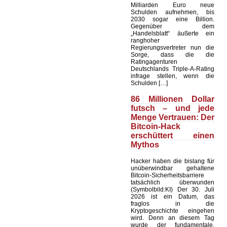
Milliarden Euro neue
Schulden aufnehmen, bis
2030 sogar eine Billion.
Gegenüber dem
„Handelsblatt“ äußerte ein
ranghoher
Regierungsvertreter nun die
Sorge, dass die die
Ratingagenturen
Deutschlands Triple-A-Rating
infrage stellen, wenn die
Schulden […]
86 Millionen Dollar
futsch – und jede
Menge Vertrauen: Der
Bitcoin-Hack
erschüttert einen
Mythos
Hacker haben die bislang für
unüberwindbar gehaltene
Bitcoin-Sicherheitsbarriere
tatsächlich überwunden
(Symbolbild:KI) Der 30. Juli
2026 ist ein Datum, das
fraglos in die
Kryptogeschichte eingehen
wird. Denn an diesem Tag
wurde der fundamentale,