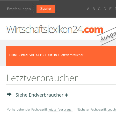
Empfehlungen
A
B
C
D
E
HOME
/
WIRTSCHAFTSLEXIKON
/ Letztverbraucher
Letztverbraucher
Siehe
Endverbraucher
Vorhergehender Fachbegriff:
letzter Verbrauch
| Nächster Fachbegriff:
Leuch