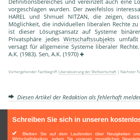
Definitionsbereiches und vereinzelt auch eine 
vorgeschlagen wurden. Der zweifelslos interes
HAREL und Shmuel NITZAN, die zeigen, dass
Möglichkeit, die indviduellen liberalen Rechte z
ist dieser Lösungsansatz auf Systeme binärer 
Privatsphäre jedes
Wirtschaftssubjekt
s umfaßt 
versagt für allgemeine Systeme liberaler Rechte. L
A.K. (1983). Sen, A.K. (1970)
Vorhergehender Fachbegriff:
Liberalisierung der Weltwirtschaft
| Nächster Fa
Diesen Artikel der Redaktion als fehlerhaft meld
Schreiben Sie sich in unseren kostenlo
Bleiben Sie auf dem Laufenden über Neuigkeiten und 
Wirtschaftslexikon, indem Sie unseren monatlichen Newslett