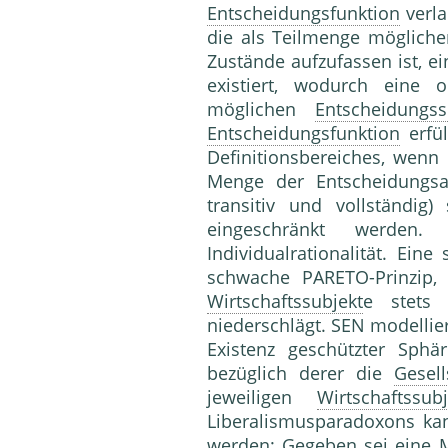
Entscheidungsfunktion
verla
die als Teilmenge möglicher
Zustände aufzufassen ist, e
existiert, wodurch eine 
möglichen
Entscheidungss
Entscheidungsfunktion
erfül
Definitionsbereiches, wenn 
Menge der Entscheidungsalt
transitiv und vollständig
eingeschränkt werden
Individualrationalität. Eine
schwache PARETO-Prinzip,
Wirtschaftssubjekt
e stets
niederschlägt. SEN modelliert
Existenz geschützter Sph
bezüglich derer die
Gesell
jeweiligen
Wirtschaftssubj
Liberalismusparadoxons ka
werden: Gegeben sei eine M