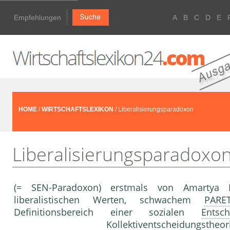
Empfehlungen
A
B
C
D
E
HOME
/
WIRTSCHAFTSLEXIKON
/ Liberalisierungsparadoxon
Liberalisierungsparadoxo
(= SEN-Paradoxon) erstmals von Amartya K
liberalistischen Werten, schwachem
PARET
Definitionsbereich einer sozialen
Entsch
Kollektiventscheidungstheo