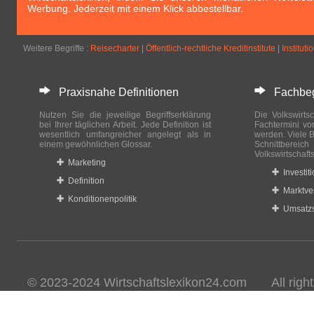
Werbung. Jederzeit mit einem Klick abbestellbar.
Weitere Begriffe :
Reisecharter
|
Öffentlich-rechtliche Kreditinstitute
|
Institut
Praxisnahe Definitionen
Fachbegri
Nutzen Sie die jeweilige Begriffserklärung
Die Volkswirtsc
bei Ihrer täglichen Arbeit. Jede Definition ist
Fachtermini vo
wesentlich umfangreicher angelegt als in
werden. Viele B
einem gewöhnlichen Glossar.
Schnittberei
Volkswirtschaft
Marketing
Investit
Definition
Marktve
Konditionenpolitik
Umsatzs
© 2023-2024 Wirtschaftslexikon24.com All rights