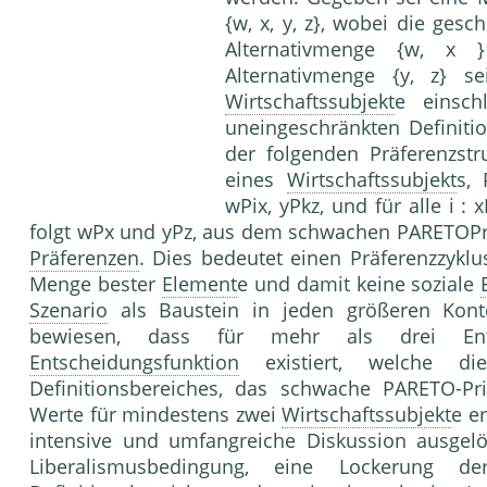
{w, x, y, z}, wobei die ges
Alternativmenge {w, 
Alternativmenge {y, z} s
Wirtschaftssubjekt
e einsch
uneingeschränkten Definiti
der folgenden Präferenzstr
eines
Wirtschaftssubjekt
s,
wPix, yPkz, und für alle i :
folgt wPx und yPz, aus dem schwachen PARETOPrin
Präferenzen
. Dies bedeutet einen Präferenzzyklus
Menge bester
Element
e und damit keine soziale
Szenario
als Baustein in jeden größeren Konte
bewiesen, dass für mehr als drei Entsch
Entscheidungsfunktion
existiert, welche di
Definitionsbereiches, das schwache PARETO-Pri
Werte für mindestens zwei
Wirtschaftssubjekt
e e
intensive und umfangreiche Diskussion ausgelö
Liberalismusbedingung, eine Lockerung d