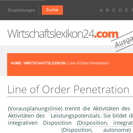
Empfehlungen
A
B
C
D
E
HOME
/
WIRTSCHAFTSLEXIKON
/ Line of Order Penetration
Line of Order Penetration
(
Vorausplanungslinie
) trennt die
Aktivität
en des 
Aktivität
en des Leistungspotenzials. Sie bildet 
integrativen Disposi­tion (
Disposition, integrat
(
Disposition, autonome
)