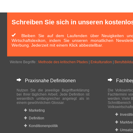
Schreiben Sie sich in unseren kostenlo
Bleiben Sie auf dem Laufenden über Neuigkeiten und 
Wirtschaftslexikon, indem Sie unseren monatlichen Newslett
Werbung. Jederzeit mit einem Klick abbestellbar.
Weitere Begriffe :
Methode des kritischen Pfades
|
Enkulturation
|
Berufsbild
Praxisnahe Definitionen
Fachbegri
Nutzen Sie die jeweilige Begriffserklärung
Die Volkswirtsc
bei Ihrer täglichen Arbeit. Jede Definition ist
Fachtermini vo
wesentlich umfangreicher angelegt als in
werden. Viele B
einem gewöhnlichen Glossar.
Schnittberei
Volkswirtschaft
Marketing
Investit
Definition
Marktve
Konditionenpolitik
Umsatzs