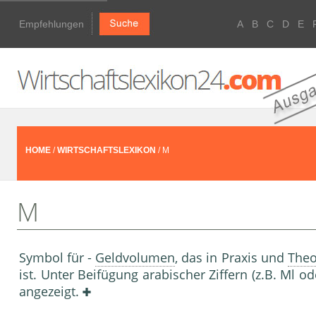
Empfehlungen
A
B
C
D
E
HOME
/
WIRTSCHAFTSLEXIKON
/ M
M
Symbol für -
Geldvolumen
, das in Praxis und
Theo
ist. Unter Beifügung arabischer Ziffern (z.B. Ml
angezeigt.