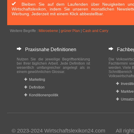
Bleiben Sie auf dem Laufenden über Neuigkeiten und 
Wirtschaftslexikon, indem Sie unseren monatlichen Newslett
Werbung. Jederzeit mit einem Klick abbestellbar.
Weitere Begriffe :
Mikroebene
|
grüner Plan
|
Cash and Carry
Praxisnahe Definitionen
Fachbegri
Nutzen Sie die jeweilige Begriffserklärung
Die Volkswirtsc
bei Ihrer täglichen Arbeit. Jede Definition ist
Fachtermini vo
wesentlich umfangreicher angelegt als in
werden. Viele B
einem gewöhnlichen Glossar.
Schnittberei
Volkswirtschaft
Marketing
Investit
Definition
Marktve
Konditionenpolitik
Umsatzs
© 2023-2024 Wirtschaftslexikon24.com All rights