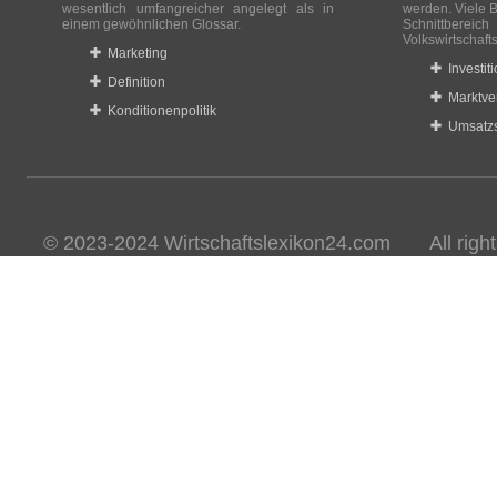
wesentlich umfangreicher angelegt als in
werden. Viele B
einem gewöhnlichen Glossar.
Schnittberei
Volkswirtschaft
Marketing
Investit
Definition
Marktve
Konditionenpolitik
Umsatzs
© 2023-2024 Wirtschaftslexikon24.com All rights