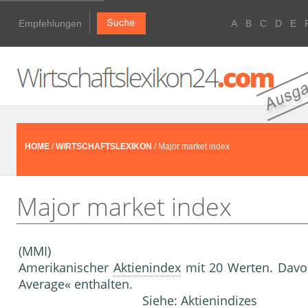
Empfehlungen
A
B
C
D
E
HOME
/
WIRTSCHAFTSLEXIKON
/ Major market index
Major market index
(MMI)
Amerikanischer
Aktienindex
mit 20 Werten. Davon
Average« enthalten.
Siehe:
Aktienindizes