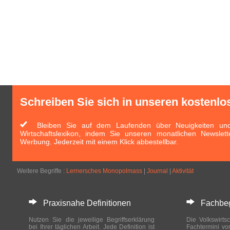
Schreiben Sie sich in unseren kostenlo
Bleiben Sie auf dem Laufenden über Neuigkeiten und 
Wirtschaftslexikon, indem Sie unseren monatlichen Newslett
Werbung. Jederzeit mit einem Klick abbestellbar.
Weitere Begriffe :
Lernersches Monopolmass
|
Journal
|
Aktivität
Praxisnahe Definitionen
Fachbegri
Nutzen Sie die jeweilige Begriffserklärung
Die Volkswirtsc
bei Ihrer täglichen Arbeit. Jede Definition ist
Fachtermini vo