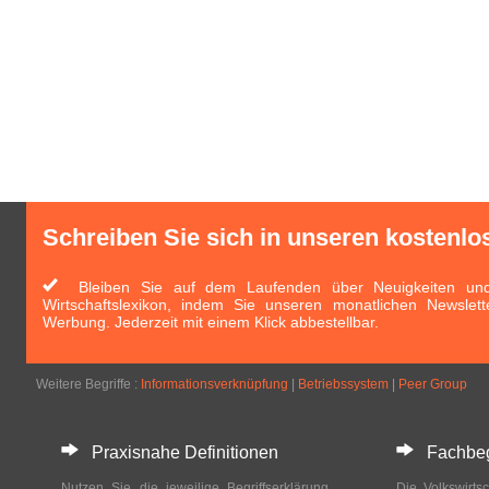
Schreiben Sie sich in unseren kostenlo
Bleiben Sie auf dem Laufenden über Neuigkeiten und 
Wirtschaftslexikon, indem Sie unseren monatlichen Newslett
Werbung. Jederzeit mit einem Klick abbestellbar.
Weitere Begriffe :
Informationsverknüpfung
|
Betriebssystem
|
Peer Group
Praxisnahe Definitionen
Fachbegri
Nutzen Sie die jeweilige Begriffserklärung
Die Volkswirtsc