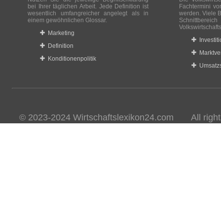
bei Ihrer täglichen Arbeit. Jede Definition ist
Fachtermini vo
wesentlich umfangreicher angelegt als in
werden. Viele B
einem gewöhnlichen Glossar.
Schnittberei
Volkswirtschaft
Marketing
Investit
Definition
Marktve
Konditionenpolitik
Umsatzs
© 2023-2024 Wirtschaftslexikon24.com All rights