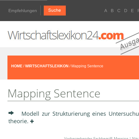
Empfehlungen
A
B
C
D
E
HOME
/
WIRTSCHAFTSLEXIKON
/ Mapping Sentence
Mapping Sentence
Modell zur Strukturierung eines Untersu­ch
theorie.
Vorhergehender Fachbegriff:
Mapping
| Näch