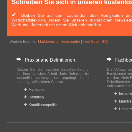
Schreiben Sie sich in unseren kostenlo
Bleiben Sie auf dem Laufenden über Neuigkeiten und 
Wirtschaftslexikon, indem Sie unseren monatlichen Newslett
Werbung. Jederzeit mit einem Klick abbestellbar.
Weitere Begriffe :
Marktpreis für Kostengüter
|
freie Güter
|
IRC
Praxisnahe Definitionen
Fachbegri
Nutzen Sie die jeweilige Begriffserklärung
Die Volkswirtsc
bei Ihrer täglichen Arbeit. Jede Definition ist
Fachtermini vo
wesentlich umfangreicher angelegt als in
werden. Viele B
einem gewöhnlichen Glossar.
Schnittberei
Volkswirtschaft
Marketing
Investit
Definition
Marktve
Konditionenpolitik
Umsatzs