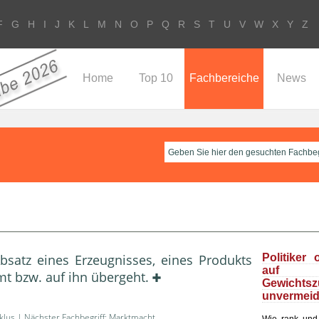
F
G
H
I
J
K
L
M
N
O
P
Q
R
S
T
U
V
W
X
Y
Z
Home
Top 10
Fachbereiche
News
bsatz eines Erzeugnisses, ei­nes Produkts
Politiker 
au
 bzw. auf ihn übergeht.
Gewichts
unvermeid
klus
| Nächster Fachbegriff:
Marktmacht