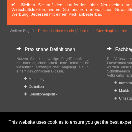
Bleiben Sie auf dem Laufenden über Neuigkeiten und 
Wirtschaftslexikon, indem Sie unseren monatlichen Newslett
Werbung. Jederzeit mit einem Klick abbestellbar.
Weitere Begriffe :
Durchschnittsmethode
|
Adaptation
|
Grenzkapitalkosten
Praxisnahe Definitionen
Fachbegri
Nutzen Sie die jeweilige Begriffserklärung
Die Volkswirtsc
bei Ihrer täglichen Arbeit. Jede Definition ist
Fachtermini vo
wesentlich umfangreicher angelegt als in
werden. Viele B
einem gewöhnlichen Glossar.
Schnittberei
Volkswirtschaft
Marketing
Investit
Definition
Marktve
Konditionenpolitik
Umsatzs
This website uses cookies to ensure you get the best expe
© 2023-2024 Wirtschaftslexikon24.com All rights