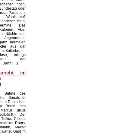
 schlank waren
chaften noch,
 Bundestag oder
a-Parlament
 Wahlkampf,
Händeschütteln,
ermine. Das
Kalorien. Aber
er Nächte sind
 Abgeordnete
anz normalen
oder aus gar
s Butterbrot in
ose, mittags
 aus der
. Dann […]
pricht im
n
g
ie Bühne des
chen Senats für
 dem Deutschen
m Berlin des
Marcus Tullius
olbild:KI) Der
Tullius Cicero,
etoriker Roms,
smann, Anwalt
 war zu Gast im