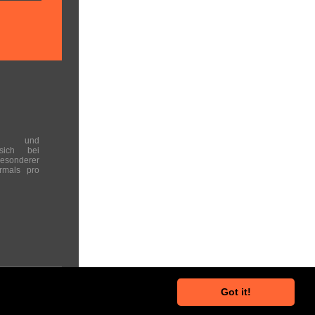
en und
 sich bei
onderer
rmals pro
Got it!
he Hinweise