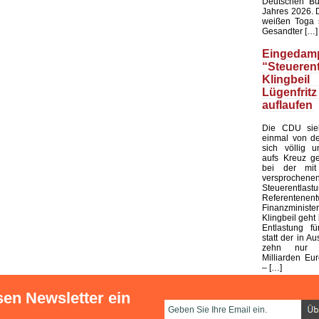
Deutschen Bu
Jahres 2026. 
weißen Toga s
Gesandter […]
Eingedamp
“Steuerent
Klingbeil
Lügenfritz
auflaufen
Die CDU sieh
einmal von de
sich völlig u
aufs Kreuz ge
bei der mit
versprochene
Steuerentlast
Referenten
Finanzministe
Klingbeil geht 
Entlastung fü
statt der in Au
zehn nur 
Milliarden Eur
– […]
sen Newsletter ein