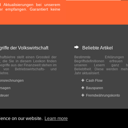
Aktualisierungen bei unserem
er empfangen. Garantiert keine
ffe der Volkswirtschaft
Beliebte Artikel
haftslehre stellt einen Grossteil der
Bestimmte Erklärung
r, die Sie in diesem Lexikon finden
Begriffsdefinitionen erfreuen
egriffe aus der Finanzwelt stehen im
unseren Lesern ganz bes
ch von Betriebswirtschafts- und
Beliebtheit. Diese werden meh
slehre.
Jahr aktualisiert.
ionsrechnungen
Cash Flow
rsagen
Bausparen
teuer
Fremdwährungskonto
rience on our website.
Learn more
 reserved.
Home
|
Datenschutzbestimmungen
|
Impressum
|
Rechtlic