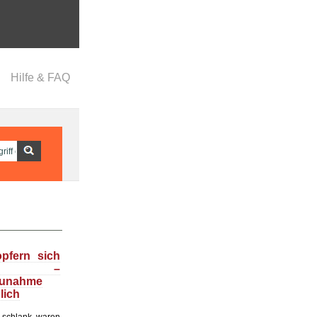
Hilfe & FAQ
opfern sich
f –
zunahme
lich