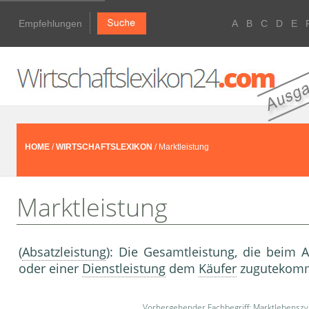
Empfehlungen
A
B
C
D
E
HOME
/
WIRTSCHAFTSLEXIKON
/ Marktleistung
Marktleistung
(
Absatzleistung
): Die Gesamt­leistung, die beim A
oder einer
Dienstleistung
dem
Käufer
zugutekommt
Vorhergehender Fachbegriff:
Marktlebenszy