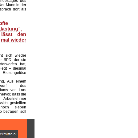
ndestages des
Der Mann in der
prach dort als
fte
lastung”:
 lässt den
 mal wieder
t sich wieder
r SPD, der sie
nterworfen hat,
legt – diesmal
 Riesengetöse
n
ung. Aus einem
entwurf des
riums von Lars
hervor, dass die
r Arbeitnehmer
ssicht gestellten
noch sieben
o betragen soll