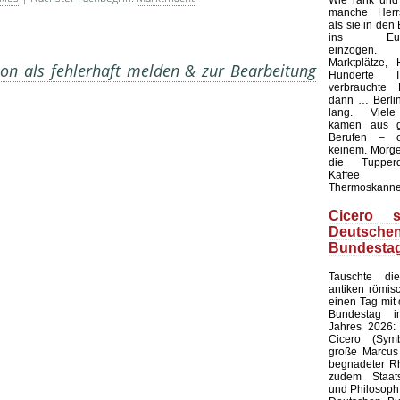
Wie rank und
manche Herrs
als sie in den
ins Europ
einzogen.
Marktplätze, 
on als fehlerhaft melden & zur Bearbeitung
Hunderte T
verbrauchte 
dann … Berlin
lang. Viele
kamen aus g
Berufen – 
keinem. Morgen
die Tupperd
Kaffee
Thermoskanne
Cicero s
Deutsche
Bundesta
Tauschte d
antiken römis
einen Tag mit
Bundestag i
Jahres 2026: 
Cicero (Symb
große Marcus 
begnadeter Rh
zudem Staat
und Philosoph,