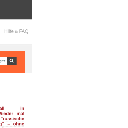
Hilfe & FAQ
nfall in
Wieder mal
ussische
g” – ohne