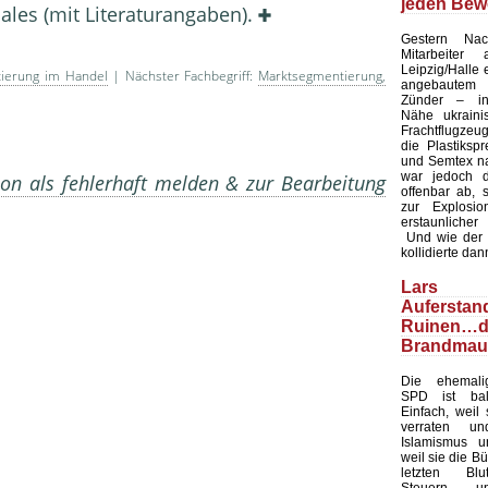
jeden Bew
ales (mit Literaturangaben).
Gestern Nac
Mitarbeiter
Leipzig/Halle 
ierung im Handel
| Nächster Fachbegriff:
Marktsegmentierung,
angebaute
Zünder – in 
Nähe ukraini
Frachtflugzeug
die Plastiksp
und Semtex na
war jedoch d
on als fehlerhaft melden & zur Bearbeitung
offenbar ab, 
zur Explosi
erstaunlicher
Und wie der Zu
kollidierte dan
Lars Kl
Auferst
Ruinen…d
Brandmau
Die ehemalig
SPD ist bal
Einfach, weil 
verraten u
Islamismus un
weil sie die Bü
letzten Blu
Steuern u