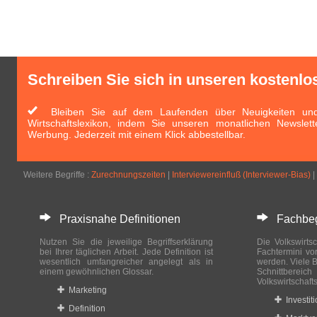
Schreiben Sie sich in unseren kostenlo
Bleiben Sie auf dem Laufenden über Neuigkeiten und 
Wirtschaftslexikon, indem Sie unseren monatlichen Newslett
Werbung. Jederzeit mit einem Klick abbestellbar.
Weitere Begriffe :
Zurechnungszeiten
|
Interviewereinfluß (Interviewer-Bias)
|
Praxisnahe Definitionen
Fachbegri
Nutzen Sie die jeweilige Begriffserklärung
Die Volkswirtsc
bei Ihrer täglichen Arbeit. Jede Definition ist
Fachtermini vo
wesentlich umfangreicher angelegt als in
werden. Viele B
einem gewöhnlichen Glossar.
Schnittberei
Volkswirtschaft
Marketing
Investit
Definition