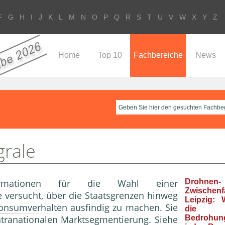
F
G
H
I
J
K
L
M
N
O
P
Q
R
S
T
U
V
W
X
Y
Z
Home
Top 10
Fachbereiche
News
grale
ormationen für die Wahl einer
Drohnen-
Zwische
ie versucht, über die Staatsgrenzen hinweg
Leipzig: 
onsumverhalten
ausfindig zu machen. Sie
die “r
tranationalen Marktsegmen­tierung. Siehe
Bedrohun