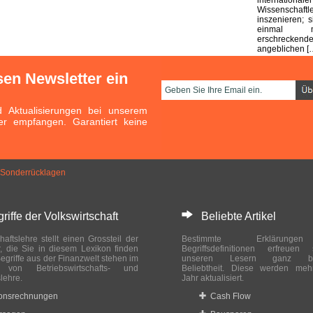
Wissensc
inszenieren; 
einmal 
erschreckende
angeblichen [
sen Newsletter ein
Aktualisierungen bei unserem
er empfangen. Garantiert keine
Sonderrücklagen
ffe der Volkswirtschaft
Beliebte Artikel
haftslehre stellt einen Grossteil der
Bestimmte Erklärung
r, die Sie in diesem Lexikon finden
Begriffsdefinitionen erfreuen
egriffe aus der Finanzwelt stehen im
unseren Lesern ganz bes
ch von Betriebswirtschafts- und
Beliebtheit. Diese werden meh
slehre.
Jahr aktualisiert.
ionsrechnungen
Cash Flow