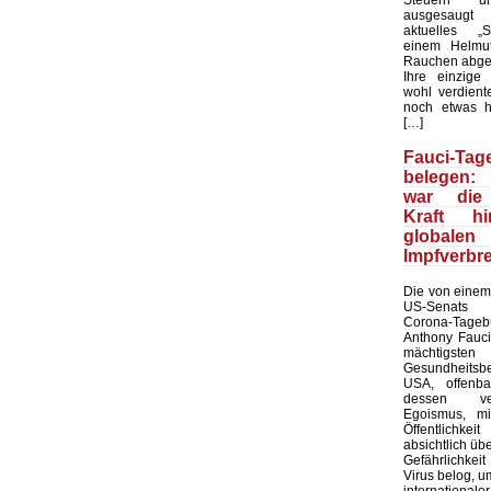
ausgesaugt
aktuelles „Sp
einem Helmu
Rauchen abge
Ihre einzige
wohl verdient
noch etwas h
[…]
Fauci-Tag
belegen: 
war die 
Kraft h
global
Impfverbr
Die von einem
US-Senats ve
Corona-Tag
Anthony Fauc
mächtigsten
Gesundheit
USA, offenba
dessen verb
Egoismus, m
Öffentlichk
absichtlich üb
Gefährlichke
Virus belog, um
internatio