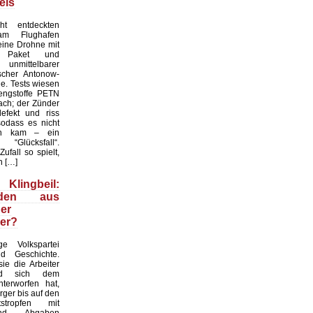
eis
ht entdeckten
 am Flughafen
eine Drohne mit
m Paket und
unmittelbarer
scher Antonow-
e. Tests wiesen
rengstoffe PETN
ch; der Zünder
efekt und riss
sodass es nicht
on kam – ein
 “Glücksfall“.
fall so spielt,
n […]
ingbeil:
anden aus
er
er?
e Volkspartei
d Geschichte.
sie die Arbeiter
nd sich dem
terworfen hat,
rger bis auf den
tstropfen mit
nd Abgaben