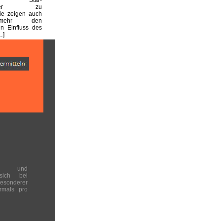
haftler zu
sie zeigen auch
mehr den
n Einfluss des
…]
en und
 sich bei
onderer
rmals pro