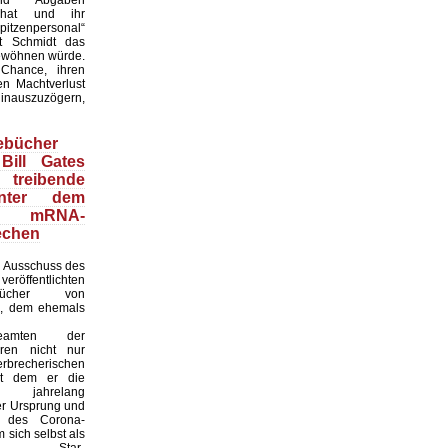
 hat und ihr
itzenpersonal“
t Schmidt das
wöhnen würde.
 Chance, ihren
en Machtverlust
inauszuzögern,
ebücher
Bill Gates
treibende
inter dem
en mRNA-
echen
 Ausschuss des
röffentlichten
ebücher von
i, dem ehemals
sbeamten der
ren nicht nur
recherischen
it dem er die
eit jahrelang
er Ursprung und
it des Corona-
 sich selbst als
naler Star-