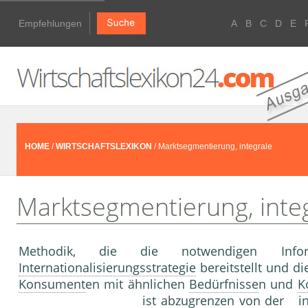
Empfehlungen
A
B
C
D
E
HOME
/
WIRTSCHAFTSLEXIKON
/ Marktsegmentierung, integrale
Marktsegmentierung, inte
Methodik, die die notwendigen Inf
Internationalisierungsstrategie
bereit­stellt und d
Konsument
en mit ähnlichen
Bedürfnisse
n und
K
ist abzugrenzen von der in