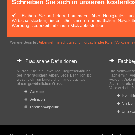
Schreiben Sie sich in unseren kostenlo
Bleiben Sie auf dem Laufenden über Neuigkeiten und 
Wirtschaftslexikon, indem Sie unseren monatlichen Newslett
Werbung. Jederzeit mit einem Klick abbestellbar.
Weitere Begriffe :
Arbeitnehmerschutzrecht
|
Fortlaufender Kurs
|
Vorkostenst
Praxisnahe Definitionen
Fachbegri
Nutzen Sie die jeweilige Begriffserklärung
Die Volkswirtsc
bei Ihrer täglichen Arbeit. Jede Definition ist
Fachtermini vo
wesentlich umfangreicher angelegt als in
werden. Viele B
einem gewöhnlichen Glossar.
Schnittberei
Volkswirtschaft
Marketing
Investit
Definition
Marktve
Konditionenpolitik
Umsatzs