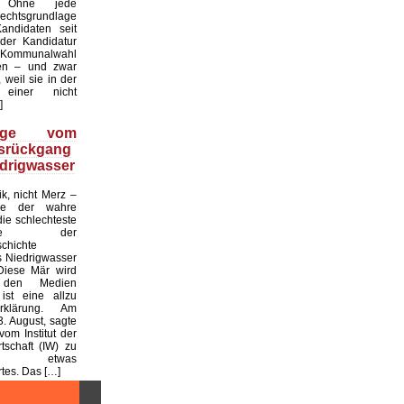
. Ohne jede
echtsgrundlage
andidaten seit
er Kandidatur
ommunalwahl
en – und zwar
 weil sie in der
einer nicht
]
üge vom
tsrückgang
drigwasser
ik, nicht Merz –
de der wahre
die schlechteste
tslage der
chichte
 Niedrigwasser
Diese Mär wird
 den Medien
ist eine allzu
klärung. Am
. August, sagte
vom Institut der
tschaft (IW) zu
 etwas
es. Das […]