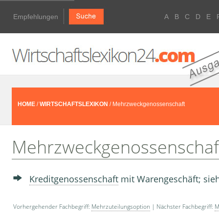
Empfehlungen
A
B
C
D
E
HOME
/
WIRTSCHAFTSLEXIKON
/ Mehrzweckgenossenschaft
Mehrzweckgenossenschaf
Kreditgenossenschaft
mit Warengeschäft; si
Vorhergehender Fachbegriff:
Mehrzuteilungsoption
| Nächster Fachbegriff:
M