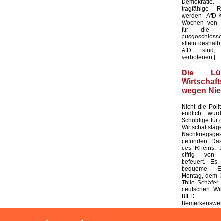
Demokratie
tragfähige R
werden AfD-K
Wochen von d
für die K
ausgeschloss
allein deshalb,
AfD sind, 
verbotenen […
Die L
Wirtschaf
wegen Nie
Nicht die Polit
endlich wur
Schuldige für 
Wirtschaf
Nachkriegsges
gefunden: Das
des Rheins. 
eifrig von
befeuert. Es 
bequeme Er
Montag, dem 3
Thilo Schäfer 
deutschen Wir
BILD
Bemerkenswert