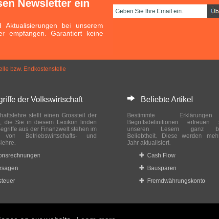
sen Newsletter ein
Aktualisierungen bei unserem
er empfangen. Garantiert keine
elle bzw. Endkostenstelle
ffe der Volkswirtschaft
Beliebte Artikel
haftslehre stellt einen Grossteil der
Bestimmte Erklärung
r, die Sie in diesem Lexikon finden
Begriffsdefinitionen erfreuen
egriffe aus der Finanzwelt stehen im
unseren Lesern ganz bes
ch von Betriebswirtschafts- und
Beliebtheit. Diese werden meh
slehre.
Jahr aktualisiert.
ionsrechnungen
Cash Flow
rsagen
Bausparen
teuer
Fremdwährungskonto