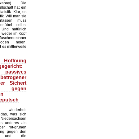
:Pixabay) Die
lschaft hat ein
tistik. Klar, es
ik. Will man sie
erfassen, muss
r übel – selbst
 Und natürlich
 weder im Kopf
Taschenrechner
oden holen.
t es mittlerweile
Hoffnung
sgericht:
 passives
 betrogener
ker Sichert
 gegen
en
eputsch
 wiederholt
, das, was sich
Niedersachsen
hts anderes als
er rot-grünen
ung gegen den
at und die