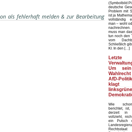
(Symbolbild
deutsche Gesel
Problem mit Sta
on als fehlerhaft melden & zur Bearbeitung
ist ja Mathemat
vollständig 
man – wohl ode
nachrechnen.
muss man das
tun noch den 
vom Dachb
Schließlich gib
KI. In den […]
Letzte 
Verwaltung
Um sein
Wahlrecht
AfD-Politi
klagt
linksgrün
Demokrati
Wie schon
berichtet, ist
derzeit in 
vollzieht, nic
ein Putsch d
Landesregier
Rechtssta