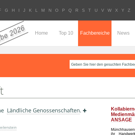
F
G
H
I
J
K
L
M
N
O
P
Q
R
S
T
U
V
W
X
Y
Z
Home
Top 10
Fachbereiche
News
t
Kollabier
ehe
Ländliche Genossenschaften
.
Medienm
ANSAGE
eilenstein
Münchhausen
ihr Handwerk 