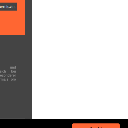
en und
 sich bei
onderer
rmals pro