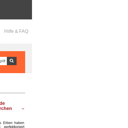
Hilfe & FAQ
nde
ärchen –
s Erben haben
perfektioniert