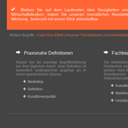
Bleiben Sie auf dem Laufenden über Neuigkeiten und 
Wirtschaftslexikon, indem Sie unseren monatlichen Newslett
Werbung. Jederzeit mit einem Klick abbestellbar.
Weitere Begriffe :
Cash-Flow-Effekt
|
Passiver Transithandel
|
Konzernbetrieb
Praxisnahe Definitionen
Fachbegri
Nutzen Sie die jeweilige Begriffserklärung
Die Volkswirtsc
bei Ihrer täglichen Arbeit. Jede Definition ist
Fachtermini vo
wesentlich umfangreicher angelegt als in
werden. Viele B
einem gewöhnlichen Glossar.
Schnittberei
Volkswirtschaft
Marketing
Investit
Definition
Marktve
Konditionenpolitik
Umsatzs