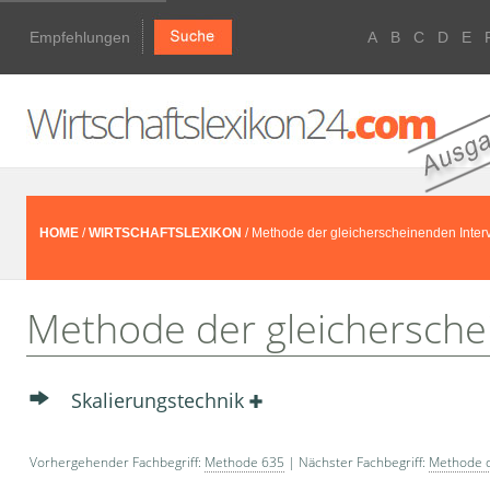
Empfehlungen
A
B
C
D
E
HOME
/
WIRTSCHAFTSLEXIKON
/ Methode der gleicherscheinenden Interv
Methode der gleicherschei
Skalierungstechnik
Vorhergehender Fachbegriff:
Methode 635
| Nächster Fachbegriff:
Methode d