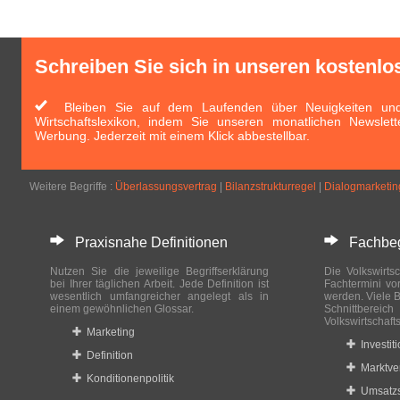
Schreiben Sie sich in unseren kostenlo
Bleiben Sie auf dem Laufenden über Neuigkeiten und 
Wirtschaftslexikon, indem Sie unseren monatlichen Newslett
Werbung. Jederzeit mit einem Klick abbestellbar.
Weitere Begriffe :
Überlassungsvertrag
|
Bilanzstrukturregel
|
Dialogmarketin
Praxisnahe Definitionen
Fachbegri
Nutzen Sie die jeweilige Begriffserklärung
Die Volkswirtsc
bei Ihrer täglichen Arbeit. Jede Definition ist
Fachtermini vo
wesentlich umfangreicher angelegt als in
werden. Viele B
einem gewöhnlichen Glossar.
Schnittberei
Volkswirtschaft
Marketing
Investit
Definition
Marktve
Konditionenpolitik
Umsatzs