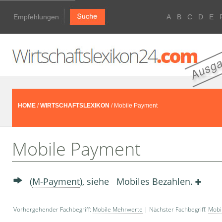
Empfehlungen
A
B
C
D
E
HOME
/
WIRTSCHAFTSLEXIKON
/ Mobile Payment
Mobile Payment
(
M-Payment
), siehe Mobiles Bezahlen.
Vorhergehender Fachbegriff:
Mobile Mehrwerte
| Nächster Fachbegriff:
Mobi