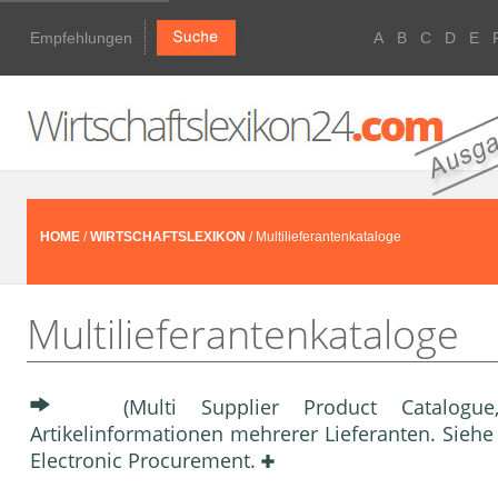
Empfehlungen
A
B
C
D
E
HOME
/
WIRTSCHAFTSLEXIKON
/ Multilieferantenkataloge
Multilieferantenkataloge
(Multi Supplier Product Catalogue
Artikelinformationen mehrerer Lieferanten. Sie
Electronic Procurement.