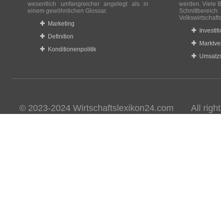
wesentlich umfangreicher angelegt als in
werden. Viele B
einem gewöhnlichen Glossar.
Schnittberei
Volkswirtschaft
Marketing
Investit
Definition
Marktve
Konditionenpolitik
Umsatzs
© 2023-2024 Wirtschaftslexikon24.com All rights