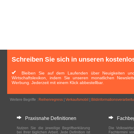
Schreiben Sie sich in unseren kostenlo
Bleiben Sie auf dem Laufenden über Neuigkeiten und 
Wirtschaftslexikon, indem Sie unseren monatlichen Newslett
Werbung. Jederzeit mit einem Klick abbestellbar.
Weitere Begriffe :
Reihenregress
|
Verkaufsmobil
|
Bildinformationsverarbeit
Praxisnahe Definitionen
Fachbegri
Nutzen Sie die jeweilige Begriffserklärung
Die Volkswirtsc
bei Ihrer täglichen Arbeit. Jede Definition ist
Fachtermini vo