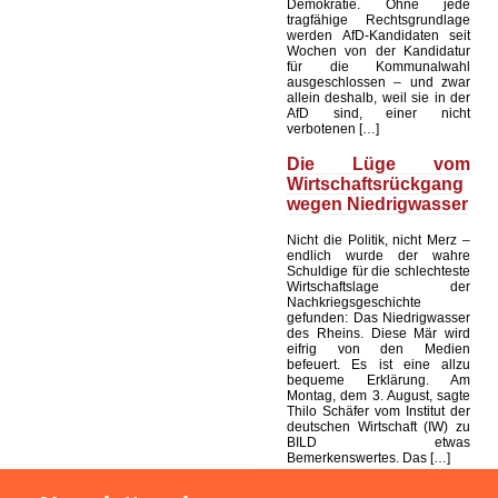
Demokratie. Ohne jede
tragfähige Rechtsgrundlage
werden AfD-Kandidaten seit
Wochen von der Kandidatur
für die Kommunalwahl
ausgeschlossen – und zwar
allein deshalb, weil sie in der
AfD sind, einer nicht
verbotenen […]
Die Lüge vom
Wirtschaftsrückgang
wegen Niedrigwasser
Nicht die Politik, nicht Merz –
endlich wurde der wahre
Schuldige für die schlechteste
Wirtschaftslage der
Nachkriegsgeschichte
gefunden: Das Niedrigwasser
des Rheins. Diese Mär wird
eifrig von den Medien
befeuert. Es ist eine allzu
bequeme Erklärung. Am
Montag, dem 3. August, sagte
Thilo Schäfer vom Institut der
deutschen Wirtschaft (IW) zu
BILD etwas
Bemerkenswertes. Das […]