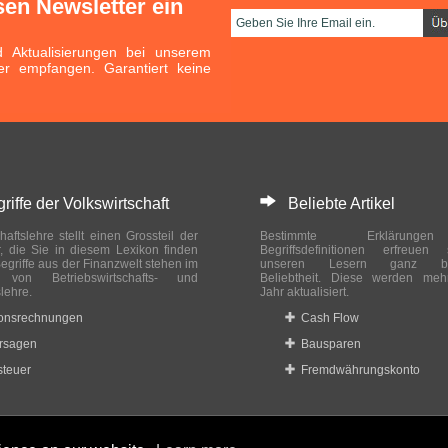
sen Newsletter ein
Aktualisierungen bei unserem
er empfangen. Garantiert keine
ffe der Volkswirtschaft
Beliebte Artikel
haftslehre stellt einen Grossteil der
Bestimmte Erklärung
r, die Sie in diesem Lexikon finden
Begriffsdefinitionen erfreuen
egriffe aus der Finanzwelt stehen im
unseren Lesern ganz bes
ch von Betriebswirtschafts- und
Beliebtheit. Diese werden meh
slehre.
Jahr aktualisiert.
ionsrechnungen
Cash Flow
rsagen
Bausparen
teuer
Fremdwährungskonto