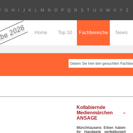
F
G
H
I
J
K
L
M
N
O
P
Q
R
S
T
U
V
W
X
Y
Z
Home
Top 10
Fachbereiche
News
Kollabiernde
Medienmärchen –
ANSAGE
Münchhausens Erben haben
ihr Handwerk perfektioniert