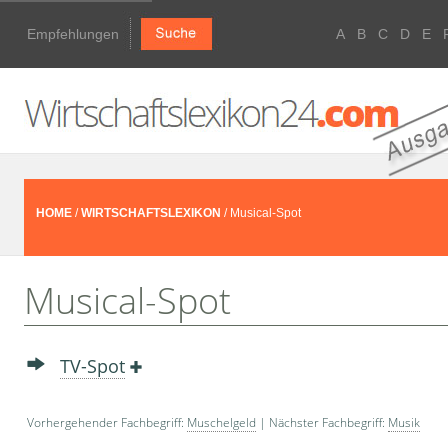
Empfehlungen
A
B
C
D
E
HOME
/
WIRTSCHAFTSLEXIKON
/ Musical-Spot
Musical-Spot
TV-Spot
Vorhergehender Fachbegriff:
Muschelgeld
| Nächster Fachbegriff:
Musik