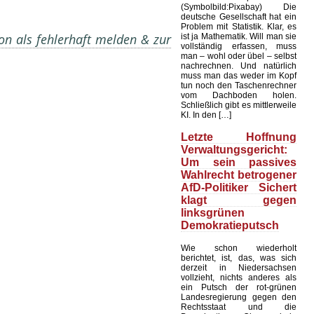
(Symbolbild:Pixabay) Die
deutsche Gesellschaft hat ein
Problem mit Statistik. Klar, es
on als fehlerhaft melden & zur
ist ja Mathematik. Will man sie
vollständig erfassen, muss
man – wohl oder übel – selbst
nachrechnen. Und natürlich
muss man das weder im Kopf
tun noch den Taschenrechner
vom Dachboden holen.
Schließlich gibt es mittlerweile
KI. In den […]
Letzte Hoffnung
Verwaltungsgericht:
Um sein passives
Wahlrecht betrogener
AfD-Politiker Sichert
klagt gegen
linksgrünen
Demokratieputsch
Wie schon wiederholt
berichtet, ist, das, was sich
derzeit in Niedersachsen
vollzieht, nichts anderes als
ein Putsch der rot-grünen
Landesregierung gegen den
Rechtsstaat und die