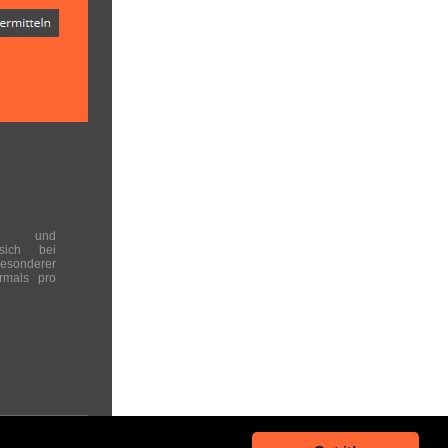
en und
 sich bei
onderer
rmals pro