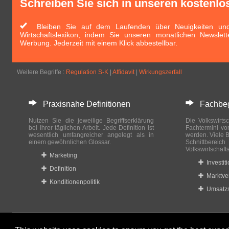
Schreiben Sie sich in unseren kostenlo
Bleiben Sie auf dem Laufenden über Neuigkeiten und 
Wirtschaftslexikon, indem Sie unseren monatlichen Newslett
Werbung. Jederzeit mit einem Klick abbestellbar.
Weitere Begriffe :
Regulation S-K
|
Affidavit
|
Wirkungszerfall
Praxisnahe Definitionen
Fachbegri
Nutzen Sie die jeweilige Begriffserklärung
Die Volkswirtsc
bei Ihrer täglichen Arbeit. Jede Definition ist
Fachtermini vo
wesentlich umfangreicher angelegt als in
werden. Viele B
einem gewöhnlichen Glossar.
Schnittberei
Volkswirtschaft
Marketing
Investit
Definition
Marktve
Konditionenpolitik
Umsatzs