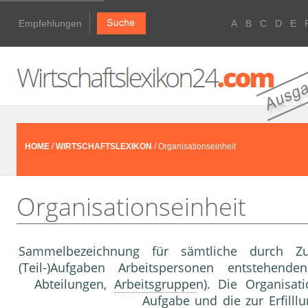
Empfehlungen
A
B
C
D
E
HOME
/
WIRTSCHAFTSLEXIKON
/ Organisationseinheit
Organisationseinheit
Sammelbezeichnung für sämtliche durch 
(Teil-)Aufgaben Arbeitspersonen entstehenden
Abteilungen,
Arbeitsgruppe
n). Die Organisat
Aufgabe und die zur Erfilll