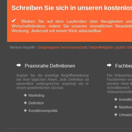
Schreiben Sie sich in unseren kostenlo
Bleiben Sie auf dem Laufenden über Neuigkeiten und 
Wirtschaftslexikon, indem Sie unseren monatlichen Newslett
Werbung. Jederzeit mit einem Klick abbestellbar.
Weitere Begriffe :
Eingetragene Genossenschaft
|
Netzeffektgüter
|
public Util
Praxisnahe Definitionen
Fachbegri
Nutzen Sie die jeweilige Begriffserklärung
Die Volkswirtsc
bei Ihrer täglichen Arbeit. Jede Definition ist
Fachtermini vo
wesentlich umfangreicher angelegt als in
werden. Viele B
einem gewöhnlichen Glossar.
Schnittberei
Volkswirtschaft
Marketing
Investit
Definition
Marktve
Konditionenpolitik
Umsatzs