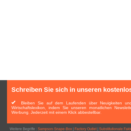
Schreiben Sie sich in unseren kostenlo
Bleiben Sie auf dem Laufenden über Neuigkeiten und 
Wirtschaftslexikon, indem Sie unseren monatlichen Newslett
Werbung. Jederzeit mit einem Klick abbestellbar.
Weitere Begriffe :
Sampson-Snape-Box
|
Factory Outlet
|
Substitutionale Fa