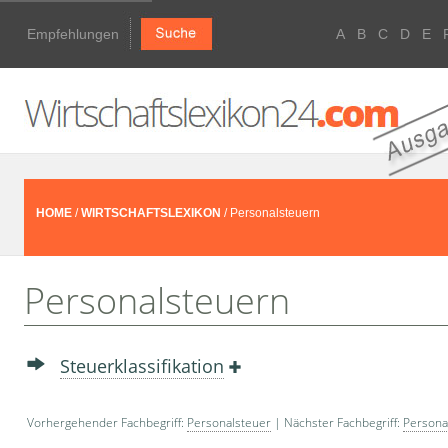
Empfehlungen
A
B
C
D
E
HOME
/
WIRTSCHAFTSLEXIKON
/ Personalsteuern
Personalsteuern
Steuerklassifikation
Vorhergehender Fachbegriff:
Personalsteuer
| Nächster Fachbegriff:
Persona