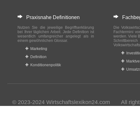
Praxisnahe Definitionen
Fachbegri
Nutzen Sie die jeweilige Begriffserklärung
Die Volkswirtsc
bei Ihrer täglichen Arbeit. Jede Definition ist
Fachtermini vo
wesentlich umfangreicher angelegt als in
werden. Viele B
einem gewöhnlichen Glossar.
Schnittberei
Volkswirtschaft
Marketing
Investit
Definition
Marktve
Konditionenpolitik
Umsatzs
© 2023-2024 Wirtschaftslexikon24.com All rights