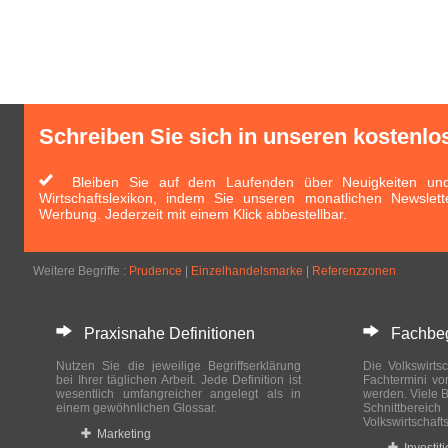
Schreiben Sie sich in unseren kostenlo
Bleiben Sie auf dem Laufenden über Neuigkeiten und 
Wirtschaftslexikon, indem Sie unseren monatlichen Newslett
Werbung. Jederzeit mit einem Klick abbestellbar.
Weitere Begriffe :
Prudence
|
Einzelhandelsmarke
|
Referenzzonen
Praxisnahe Definitionen
Fachbegri
Nutzen Sie die jeweilige Begriffserklärung
Die Volkswirtsc
bei Ihrer täglichen Arbeit. Jede Definition ist
Fachtermini vo
wesentlich umfangreicher angelegt als in
werden. Viele B
einem gewöhnlichen Glossar.
Schnittberei
Volkswirtschaft
Marketing