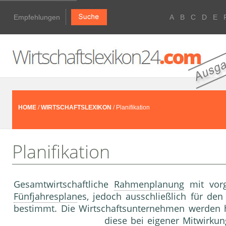
Empfehlungen
A
B
C
D
E
HOME
/
WIRTSCHAFTSLEXIKON
/ Planifikation
Planifikation
Gesamtwirtschaftliche
Rahmenplanung
mit vorg
Fünfjahresplan
es, jedoch ausschließlich für den
bestimmt. Die Wirtschaftsunternehmen werden h
diese bei eigener Mitwirkun