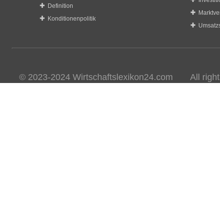
Investit
Definition
Marktve
Konditionenpolitik
Umsatzs
© 2023-2024 Wirtschaftslexikon24.com All rights