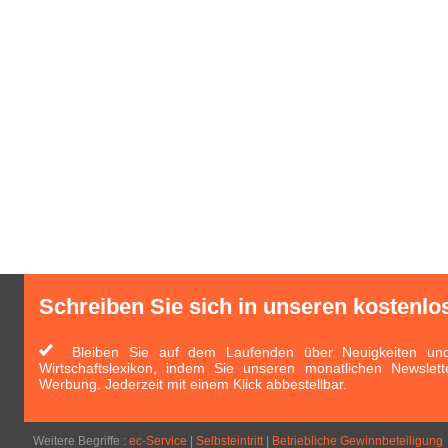
Schreiben Sie sich in unseren kostenlo
Bleiben Sie auf dem Laufenden über Neuigkeiten und 
Wirtschaftslexikon, indem Sie unseren monatlichen Newslett
Werbung. Jederzeit mit einem Klick abbestellbar.
Weitere Begriffe :
ec-Service
|
Selbsteintritt
|
Betriebliche Gewinnbeteiligung