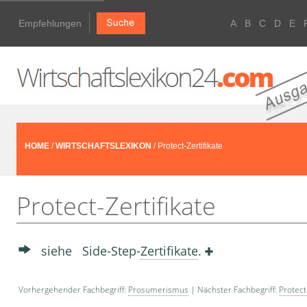
Empfehlungen
A
B
C
D
E
HOME
/
WIRTSCHAFTSLEXIKON
/ Protect-Zertifikate
Protect-Zertifikate
siehe Side-Step-
Zertifikate
.
Vorhergehender Fachbegriff:
Prosumerismus
| Nächster Fachbegriff:
Protect