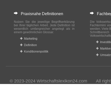
Praxisnahe Definitionen
Fachbegri
Nutzen Sie die jeweilige Begriffserklärung
Die Volkswirtsc
bei Ihrer täglichen Arbeit. Jede Definition ist
Fachtermini vo
wesentlich umfangreicher angelegt als in
werden. Viele B
einem gewöhnlichen Glossar.
Schnittberei
Volkswirtschaft
Marketing
Investit
Definition
Marktve
Konditionenpolitik
Umsatzs
© 2023-2024 Wirtschaftslexikon24.com All rights