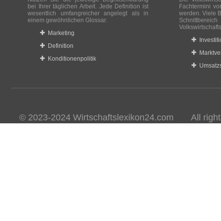
bei Ihrer täglichen Arbeit. Jede Definition ist
Fachtermini vo
wesentlich umfangreicher angelegt als in
werden. Viele B
einem gewöhnlichen Glossar.
Schnittberei
Volkswirtschaft
Marketing
Investit
Definition
Marktve
Konditionenpolitik
Umsatzs
© 2023-2024 Wirtschaftslexikon24.com All rights