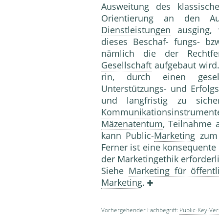
Ausweitung des klassisc
Orientie­rung an den A
Dienstleistungen
ausging, 
dieses Beschaf- fungs- b
nämlich die der Rechtf
Gesellschaft
aufgebaut wird. 
rin, durch einen gesells
Unterstützungs- und Er­fol
und langfristig zu siche
Kommunikationsinstrument
Mäzenatentum
, Teilnahme a
kann Public-
Marketing
zum 
Ferner ist eine konsequente 
der Marketingethik erfor­derl
Siehe
Marketing für öffentl
Marketing
.
Vorhergehender Fachbegriff:
Public-Key-Ve