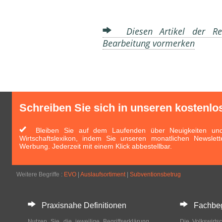
Diesen Artikel der Red
Bearbeitung vormerken
Schreiben Sie sich in unseren kostenlo
Bleiben Sie auf dem Laufenden über Neuigkeiten und 
Wirtschaftslexikon, indem Sie unseren monatlichen Newslett
Werbung. Jederzeit mit einem Klick abbestellbar.
Weitere Begriffe :
EVO
|
Auslaufsortiment
|
Subventionsbetrug
Praxisnahe Definitionen
Fachbegri
Nutzen Sie die jeweilige Begriffserklärung
Die Volkswirtsc