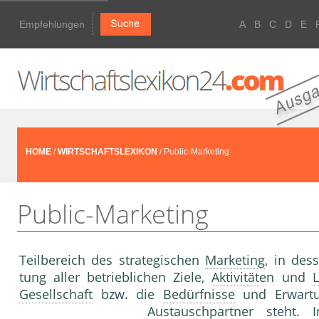
Empfehlungen
A
B
C
D
E
HOME
/
WIRTSCHAFTSLEXIKON
/ Public-Marketing
Public-Marketing
Teilbereich des strategischen
Marketing
, in des
tung aller betrieblichen Ziele,
Aktivität
en und
L
Gesellschaft
bzw. die
Bedürfnisse
und Er­wartu
Austauschpartner steht.