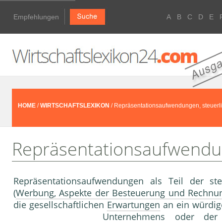
Empfehlungen
A
B
C
D
E
HOME
/
WIRTSCHAFTSLEXIKON
/ Repräsentationsaufwendungen, steuerl
Repräsentationsaufwendun
Repräsentationsaufwendungen als Teil der st
(
Werbung, Aspekte der Besteuerung und Rechnu
die gesellschaftlichen
Erwartungen
an ein würdige
Unternehmen
s oder der 