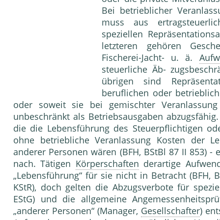
Bei betrieblicher Veranla
muss aus ertrag­steuerl
speziellen Repräsentation
letzteren gehören Geschen
Fischerei-Jacht- u. ä.
Aufw
steuerliche Äb- zugsbeschr
übrigen sind Repräsentat
beruflichen oder betrieblic
oder soweit sie bei ge­mischter Veranlassung
unbeschränkt als Betriebs­ausgaben abzugsfähig. 
die die Lebensfüh­rung des Steuerpflichtigen o
ohne betriebli­che Veranlassung Kosten der Le
anderer Personen wären (BFH, BStBl 87 II 853) -
nach. Tätigen
Körperschaften
derartige Auf­wen
„Lebensführung“ für sie nicht in Betracht (BFH, B
KStR), doch gelten die Abzugsver­bote für spezi
EStG) und die allgemeine An­gemessenheitspr
„anderer Personen“ (Mana­ger,
Gesellschafter
) en