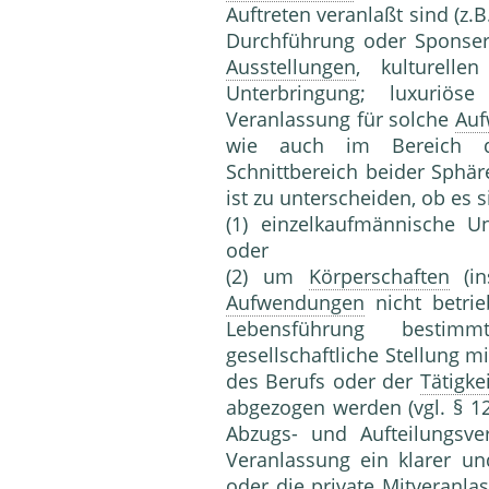
Auftreten veran­laßt sind (z.
Durchführung oder Spon­ser
Ausstellungen
, kulturelle
Unterbringung; luxu­riös
Veranlassung für solche
Au
wie auch im Bereich d
Schnittbereich beider Sphär
ist zu unterscheiden, ob es 
(1) einzelkaufmännische 
oder
(2) um
Körperschaften
(in
Aufwendungen
nicht betrie
Lebens­führung bestim
gesellschaftliche Stellung m
des Berufs oder der
Tätigkei
abgezogen werden (vgl. § 1
Abzugs- und Aufteilungsve
Veranlassung ein klarer und
oder die private Mitveranla