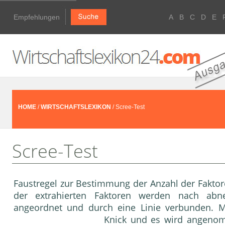
Empfehlungen
A
B
C
D
E
HOME
/
WIRTSCHAFTSLEXIKON
/ Scree-Test
Scree-Test
Faustregel zur Bestimmung der Anzahl der Faktor
der extrahierten Faktoren werden nach a
angeordnet und durch eine Linie verbunden. Me
Knick und es wird angenom