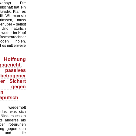
:Pixabay) Die
lschaft hat ein
tistik. Klar, es
ik. Will man sie
erfassen, muss
r übel – selbst
 Und natürlich
 weder im Kopf
Taschenrechner
oden holen.
t es mittlerweile
Hoffnung
sgericht:
 passives
 betrogener
ker Sichert
 gegen
en
eputsch
 wiederholt
, das, was sich
Niedersachsen
hts anderes als
er rot-grünen
ung gegen den
at und die