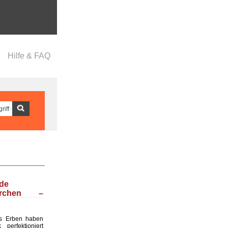
Hilfe & FAQ
nde
ärchen –
s Erben haben
perfektioniert