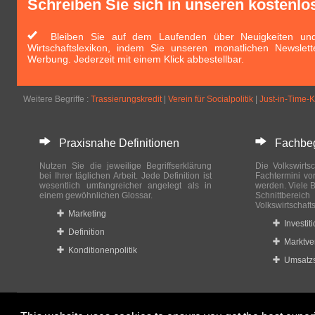
Schreiben Sie sich in unseren kostenlo
Bleiben Sie auf dem Laufenden über Neuigkeiten und 
Wirtschaftslexikon, indem Sie unseren monatlichen Newslett
Werbung. Jederzeit mit einem Klick abbestellbar.
Weitere Begriffe :
Trassierungskredit
|
Verein für Socialpolitik
|
Just-in-Time-K
Praxisnahe Definitionen
Fachbegri
Nutzen Sie die jeweilige Begriffserklärung
Die Volkswirtsc
bei Ihrer täglichen Arbeit. Jede Definition ist
Fachtermini vo
wesentlich umfangreicher angelegt als in
werden. Viele B
einem gewöhnlichen Glossar.
Schnittberei
Volkswirtschaft
Marketing
Investit
Definition
Marktve
Konditionenpolitik
Umsatzs