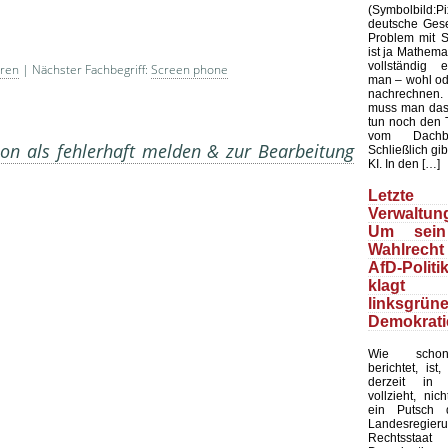
(Symbolbild
deutsche Gesel
Problem mit Sta
ist ja Mathemat
vollständig 
hren
| Nächster Fachbegriff:
Screen phone
man – wohl ode
nachrechnen.
muss man das
tun noch den 
vom Dachb
on als fehlerhaft melden & zur Bearbeitung
Schließlich gib
KI. In den […]
Letzte 
Verwaltung
Um sein
Wahlrecht
AfD-Politi
klagt
linksgrün
Demokrati
Wie schon
berichtet, ist
derzeit in 
vollzieht, nic
ein Putsch d
Landesregier
Rechtssta