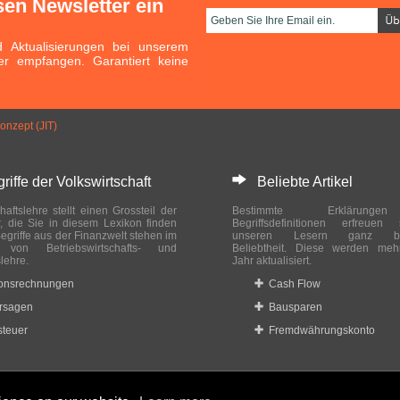
sen Newsletter ein
Aktualisierungen bei unserem
er empfangen. Garantiert keine
onzept (JIT)
ffe der Volkswirtschaft
Beliebte Artikel
haftslehre stellt einen Grossteil der
Bestimmte Erklärung
r, die Sie in diesem Lexikon finden
Begriffsdefinitionen erfreuen
egriffe aus der Finanzwelt stehen im
unseren Lesern ganz bes
ch von Betriebswirtschafts- und
Beliebtheit. Diese werden meh
slehre.
Jahr aktualisiert.
ionsrechnungen
Cash Flow
rsagen
Bausparen
teuer
Fremdwährungskonto