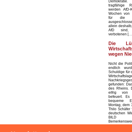
Demokratie
tragfähige R
werden AfD-K
Wochen von d
für die K
ausgeschloss
allein deshalb,
AfD sind, 
verbotenen […
Die L
Wirtschaf
wegen Nie
Nicht die Polit
endlich wur
Schuldige für 
Wirtschaf
Nachkriegsges
gefunden: Das
des Rheins. 
eifrig von
befeuert. Es 
bequeme Er
Montag, dem 3
Thilo Schäfer 
deutschen Wir
BILD
Bemerkenswert