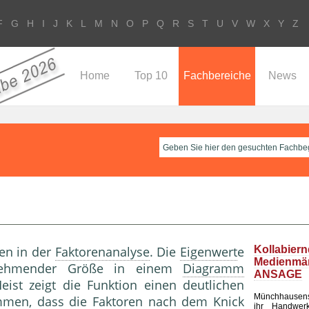
F
G
H
I
J
K
L
M
N
O
P
Q
R
S
T
U
V
W
X
Y
Z
Home
Top 10
Fachbereiche
News
en in der
Faktorenanalyse
. Die
Eigenwert
e
Kollabier
Medienm
bnehmender Größe in einem
Diagramm
ANSAGE
ist zeigt die Funktion einen deutlichen
Münchhausen
men, dass die Faktoren nach dem Knick
ihr Handwerk 