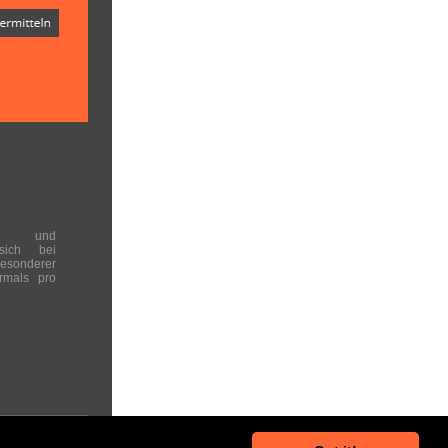
en und
 sich bei
onderer
rmals pro