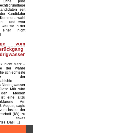
. Ohne jede
echtsgrundlage
andidaten seit
er Kandidatur
ommunalwahl
en – und zwar
 weil sie in der
einer nicht
]
üge vom
tsrückgang
drigwasser
ik, nicht Merz –
de der wahre
die schlechteste
tslage der
chichte
 Niedrigwasser
Diese Mär wird
 den Medien
ist eine allzu
klärung. Am
. August, sagte
vom Institut der
tschaft (IW) zu
 etwas
es. Das […]