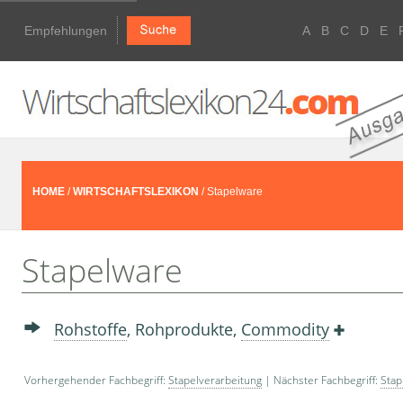
Empfehlungen
A
B
C
D
E
HOME
/
WIRTSCHAFTSLEXIKON
/ Stapelware
Stapelware
Rohstoffe
, Rohprodukte,
Commodity
Vorhergehender Fachbegriff:
Stapelverarbeitung
| Nächster Fachbegriff:
Stap