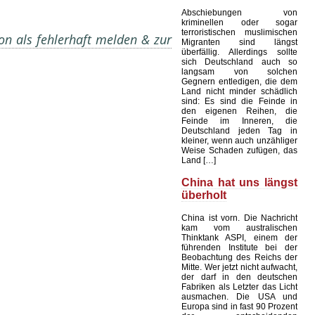
Abschiebungen von
kriminellen oder sogar
terroristischen muslimischen
on als fehlerhaft melden & zur
Migranten sind längst
überfällig. Allerdings sollte
sich Deutschland auch so
langsam von solchen
Gegnern entledigen, die dem
Land nicht minder schädlich
sind: Es sind die Feinde in
den eigenen Reihen, die
Feinde im Inneren, die
Deutschland jeden Tag in
kleiner, wenn auch unzähliger
Weise Schaden zufügen, das
Land […]
China hat uns längst
überholt
China ist vorn. Die Nachricht
kam vom australischen
Thinktank ASPI, einem der
führenden Institute bei der
Beobachtung des Reichs der
Mitte. Wer jetzt nicht aufwacht,
der darf in den deutschen
Fabriken als Letzter das Licht
ausmachen. Die USA und
Europa sind in fast 90 Prozent