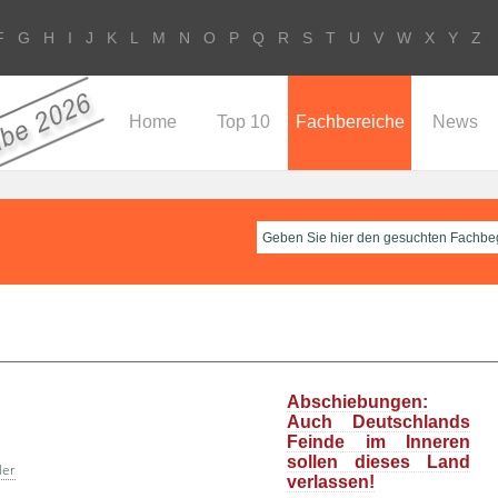
F
G
H
I
J
K
L
M
N
O
P
Q
R
S
T
U
V
W
X
Y
Z
Home
Top 10
Fachbereiche
News
Abschiebungen:
Auch Deutschlands
Feinde im Inneren
sollen dieses Land
ler
verlassen!