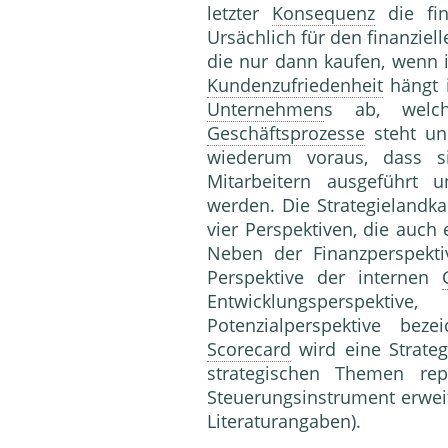
letzter
Konsequenz
die fin
Ursächlich für den finanziel
die nur dann kaufen, wenn i
Kundenzufriedenheit
hängt 
Unternehmen
s ab, wel
Geschäftsprozesse
steht und
wiederum voraus, dass s
Mitarbeitern ausgeführt 
werden. Die Strategielandka
vier Perspektiven, die auch
Neben der Finanzperspekti
Perspek­tive der internen
Entwicklungsperspekti
Potenzialperspektive bez
Scorecard
wird eine Strate
strategischen Themen repr
Steuerungsinstrument erwei
Literaturangaben).