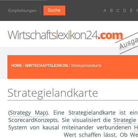
Empfehlungen
A
B
C
D
E
HOME
/
WIRTSCHAFTSLEXIKON
/ Strategielandkarte
Strategielandkarte
(
Strategy Map
). Eine Strategielandkarte ist 
Scorecard­Konzepts. Sie visualisiert die
Strategie
System von kausal mit­einander verbundenen
H
Wert schaffen lässt. Ob Wer