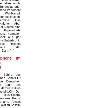
 schlank waren
chaften noch,
 Bundestag oder
a-Parlament
 Wahlkampf,
Händeschütteln,
ermine. Das
Kalorien. Aber
er Nächte sind
 Abgeordnete
anz normalen
oder aus gar
s Butterbrot in
ose, mittags
 aus der
. Dann […]
pricht im
n
g
ie Bühne des
chen Senats für
 dem Deutschen
m Berlin des
Marcus Tullius
olbild:KI) Der
Tullius Cicero,
etoriker Roms,
smann, Anwalt
 war zu Gast im