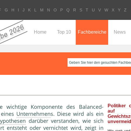
F
G
H
I
J
K
L
M
N
O
P
Q
R
S
T
U
V
W
X
Y
Z
Home
Top 10
Fachbereiche
News
eine wichtige Komponente des Balanced-
Politiker 
au
eines
Unternehmen
s. Diese wird als ein
Gewichts
ypothesen
darüber verstanden, wie sich
unvermeid
t entsteht oder vernichtet wird, zeigt in