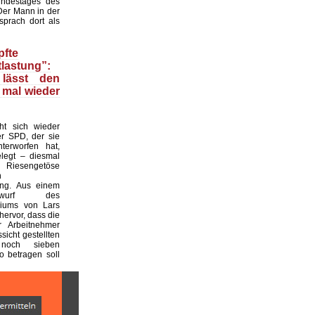
ndestages des
Der Mann in der
prach dort als
fte
lastung”:
 lässt den
 mal wieder
t sich wieder
r SPD, der sie
nterworfen hat,
legt – diesmal
 Riesengetöse
n
ung. Aus einem
entwurf des
riums von Lars
hervor, dass die
r Arbeitnehmer
ssicht gestellten
noch sieben
o betragen soll