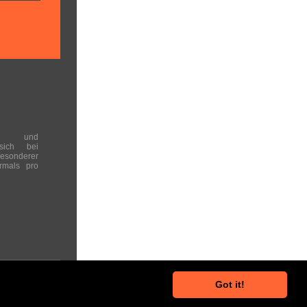
en und
 sich bei
onderer
rmals pro
Got it!
he Hinweise