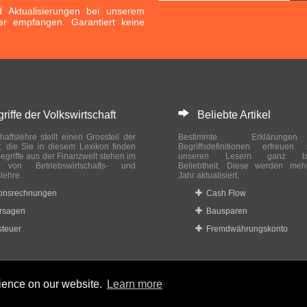
Aktualisierungen bei unserem
er empfangen. Garantiert keine
ffe der Volkswirtschaft
Beliebte Artikel
haftslehre stellt einen Grossteil der
Bestimmte Erklärung
r, die Sie in diesem Lexikon finden
Begriffsdefinitionen erfreuen
egriffe aus der Finanzwelt stehen im
unseren Lesern ganz bes
ch von Betriebswirtschafts- und
Beliebtheit. Diese werden meh
slehre.
Jahr aktualisiert.
ionsrechnungen
Cash Flow
rsagen
Bausparen
teuer
Fremdwährungskonto
rience on our website.
Learn more
 reserved.
Home
|
Datenschutzbestimmungen
|
Impressum
|
Rechtlic