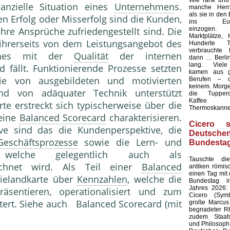
Wie rank und
anzielle Situation eines
Unternehmen
s.
manche Herrs
als sie in den
len Erfolg oder Misserfolg sind die Kunden,
ins Europ
einzogen.
hre Ansprüche zufriedengestellt sind. Die
Marktplätze, 
ihrerseits von dem Leistungsangebot des
Hunderte T
verbrauchte 
ches mit der
Qualität
der internen
dann … Berlin
lang. Viele
 fällt. Funktio­nierende Prozesse setzten
kamen aus g
ie von ausgebildeten und motivierten
Berufen – 
keinem. Morgen
und von adäquater Technik unterstützt
die Tupperd
Kaffee
rte erstreckt sich typischerweise über die
Thermoskanne
 eine
Balanced Scorecard
charakterisieren.
Cicero s
ve sind das die Kundenperspektive, die
Deutsche
Geschäftsprozesse
sowie die Lern- und
Bundesta
ve, welche gelegentlich auch als
Tauschte d
eichnet wird. Als Teil einer
Balanced
antiken römis
einen Tag mit
gielandkarte über
Kennzahlen
, welche die
Bundestag i
Jahres 2026: 
äsentieren, operationalisiert und zum
Cicero (Symb
tert. Siehe auch Balanced Scorecard (mit
große Marcus 
begnadeter Rh
zudem Staat
und Philosoph,