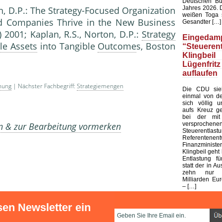
Deutschen Bu
Jahres 2026. 
on, D.P.: The Strategy-Focused Organization
weißen Toga s
 Companies Thrive in the New Business
Gesandter […]
 2001; Kaplan, R.S., Norton, D.P.:
Strategy
Eingedamp
le Assets
into Tangible
Outcome
s, Boston
“Steuerent
Klingbeil
Lügenfritz
auflaufen
hung
| Nächster Fachbegriff:
Strategiemengen
Die CDU sieh
einmal von de
sich völlig u
aufs Kreuz ge
bei der mit
versprochene
en & zur Bearbeitung vormerken
Steuerentlast
Referenten
Finanzministe
Klingbeil geht 
Entlastung fü
statt der in Au
zehn nur 
Milliarden Eur
– […]
sen Newsletter ein