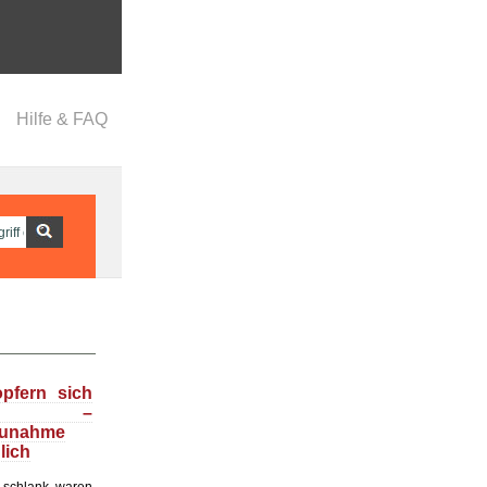
Hilfe & FAQ
opfern sich
f –
zunahme
lich