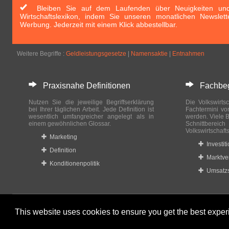
Bleiben Sie auf dem Laufenden über Neuigkeiten und 
Wirtschaftslexikon, indem Sie unseren monatlichen Newslett
Werbung. Jederzeit mit einem Klick abbestellbar.
Weitere Begriffe :
Geldleistungsgesetze
|
Namensaktie
|
Entnahmen
Praxisnahe Definitionen
Fachbegri
Nutzen Sie die jeweilige Begriffserklärung
Die Volkswirtsc
bei Ihrer täglichen Arbeit. Jede Definition ist
Fachtermini vo
wesentlich umfangreicher angelegt als in
werden. Viele B
einem gewöhnlichen Glossar.
Schnittberei
Volkswirtschaft
Marketing
Investit
Definition
Marktve
Konditionenpolitik
Umsatzs
This website uses cookies to ensure you get the best expe
© 2023-2024 Wirtschaftslexikon24.com All rights