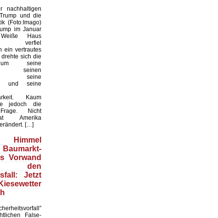
 nachhaltigen
 Trump und die
ik (Foto:Imago)
rump im Januar
Weiße Haus
te, verfiel
 ein vertrautes
 drehte sich die
 um seine
keit, seinen
til, seine
en und seine
arkeit. Kaum
te jedoch die
 Frage. Nicht
t Amerika
erändert. […]
Himmel
 Baumarkt-
ls Vorwand
 den
fall: Jetzt
esewetter
ch
herheitsvorfall”
htlichen False-