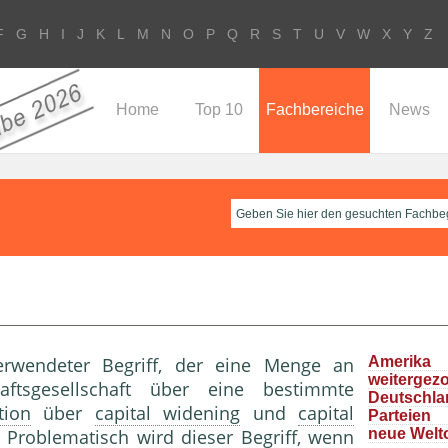
F
G
H
I
J
K
L
M
N
O
P
Q
R
S
T
U
V
W
X
Y
Z
Home
Top 10
Fachbereiche
News
rwendeter Begriff, der eine Menge an
Ameri
weitergez
aftsgesellschaft über eine bestimmte
Deutschla
tion
über
capital widening
und
capital
Parteie
 Problematisch wird dieser Begriff, wenn
neue Welt