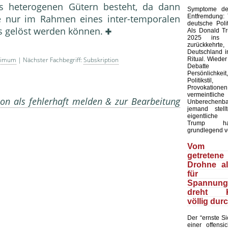
 heterogenen Gütern besteht, da dann
Symptome der
Entfremdung:
e nur im Rahmen eines inter-temporalen
deutsche Polit
 gelöst werden können.
Als Donald T
2025 ins 
zurückkehr
Deutschland in
Ritual. Wieder
nimum
| Nächster Fachbegriff:
Subskription
Debatte
Persönlich
Politiks
Provokation
vermeintliche
on als fehlerhaft melden & zur Bearbeitung
Unberechenb
jemand stell
eigentliche
Trump ha
grundlegend v
Vom 
getretene
Drohne a
für
Spannungs
dreht Ki
völlig dur
Der “ernste Sic
einer offensic