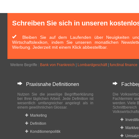
Schreiben Sie sich in unseren kostenlo
Bleiben Sie auf dem Laufenden über Neuigkeiten und 
Wirtschaftslexikon, indem Sie unseren monatlichen Newslett
Werbung. Jederzeit mit einem Klick abbestellbar.
Weitere Begriffe :
Bank von Frankreich
|
Lombardgeschäft
|
functinal finance
Praxisnahe Definitionen
Fachbegri
Nutzen Sie die jeweilige Begriffserklärung
Die Volkswirtsc
bei Ihrer täglichen Arbeit. Jede Definition ist
Fachtermini vo
wesentlich umfangreicher angelegt als in
werden. Viele B
einem gewöhnlichen Glossar.
Schnittberei
Volkswirtschaft
Marketing
Investit
Definition
Marktve
Konditionenpolitik
Umsatzs