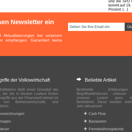
und die SPD b
kommt auf 19,
Prozent. […]
sen Newsletter ein
Aktualisierungen bei unserem
er empfangen. Garantiert keine
ffe der Volkswirtschaft
Beliebte Artikel
haftslehre stellt einen Grossteil der
Bestimmte Erklärung
r, die Sie in diesem Lexikon finden
Begriffsdefinitionen erfreuen
egriffe aus der Finanzwelt stehen im
unseren Lesern ganz bes
ch von Betriebswirtschafts- und
Beliebtheit. Diese werden meh
slehre.
Jahr aktualisiert.
ionsrechnungen
Cash Flow
rsagen
Bausparen
teuer
Fremdwährungskonto