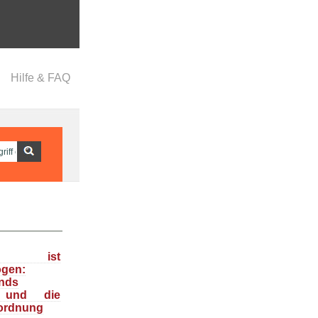
Hilfe & FAQ
ka ist
ogen:
nds
n und die
ordnung