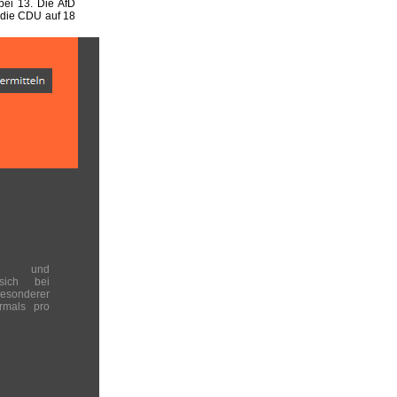
ei 13. Die AfD
 die CDU auf 18
en und
 sich bei
onderer
rmals pro