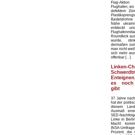
Flag-Aktion
Flughafen, wo e
defektem Zün
Plastiksprengst
Basteldrohne 
Nähe ukraini
entdeckt u
Flughafenmi
Roundkick aus 
wurde, sti
dermaßen zum
man nicht wei
sich mehr wun
offenbar […]
Linken-Ch
Schwerdtn
Enteigne
es noch
gibt
37 Jahre nach
hat der politi
diesem Land
Ausmaß errei
SED-Nachfol
Linke in Berli
Macht kommt
INSA-Umfrage l
Prozent, die