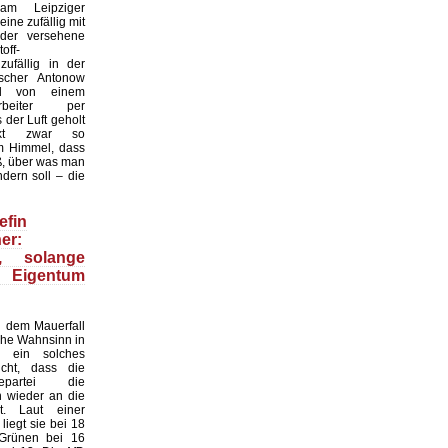
 am Leipziger
ine zufällig mit
der versehene
off-
zufällig in der
scher Antonow
nd von einem
tarbeiter per
der Luft geholt
nkt zwar so
 Himmel, dass
ß, über was man
dern soll – die
efin
er:
n, solange
 Eigentum
 dem Mauerfall
sche Wahnsinn in
 ein solches
cht, dass die
gepartei die
n wieder an die
. Laut einer
iegt sie bei 18
 Grünen bei 16