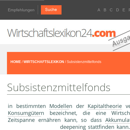
Empfehlungen
A
B
C
D
E
HOME
/
WIRTSCHAFTSLEXIKON
/ Subsistenzmittelfonds
Subsistenzmittelfonds
in bestimmten
Modelle
n der
Kapitaltheorie
ve
Konsumgüter
n bezeichnet, die eine Wirtsch
Zeitspanne ernähren kann, so dass
Akkumula
deepening
stattfinden kann.