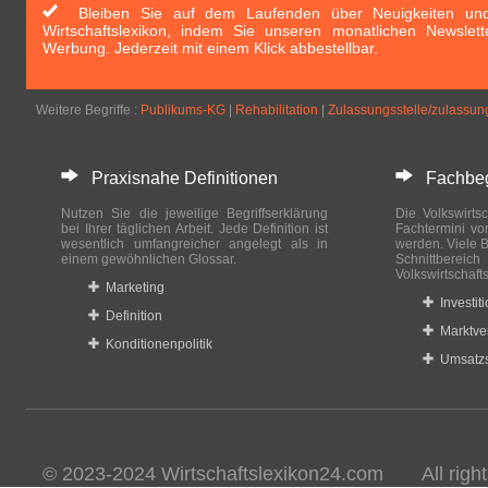
Bleiben Sie auf dem Laufenden über Neuigkeiten und 
Wirtschaftslexikon, indem Sie unseren monatlichen Newslett
Werbung. Jederzeit mit einem Klick abbestellbar.
Weitere Begriffe :
Publikums-KG
|
Rehabilitation
|
Zulassungsstelle/zulassu
Praxisnahe Definitionen
Fachbegri
Nutzen Sie die jeweilige Begriffserklärung
Die Volkswirtsc
bei Ihrer täglichen Arbeit. Jede Definition ist
Fachtermini vo
wesentlich umfangreicher angelegt als in
werden. Viele B
einem gewöhnlichen Glossar.
Schnittberei
Volkswirtschaft
Marketing
Investit
Definition
Marktve
Konditionenpolitik
Umsatzs
© 2023-2024 Wirtschaftslexikon24.com All rights