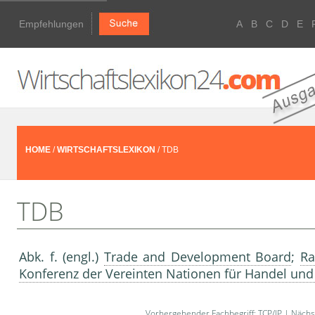
Empfehlungen
A
B
C
D
E
HOME
/
WIRTSCHAFTSLEXIKON
/ TDB
TDB
Abk. f. (engl.)
Trade and Development Board
;
Ra
Konferenz der Vereinten Nationen für Handel und
Vorhergehender Fachbegriff:
TCP/IP
| Nächst