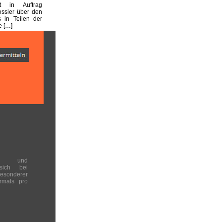
st in Auftrag
ssier über den
s in Teilen der
e […]
en und
 sich bei
onderer
rmals pro