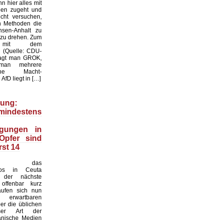
n hier alles mit
gen zugeht und
cht versuchen,
en Methoden die
sen-Anhalt zu
 zu drehen. Zum
l mit dem
k: (Quelle: CDU-
ragt man GROK,
man mehrere
liche Macht-
AfD liegt in […]
ung:
indestens
igungen in
Opfer sind
rst 14
nd das
haos in Ceuta
 der nächste
offenbar kurz
äufen sich nun
erwartbaren
r die üblichen
ser Art der
anische Medien