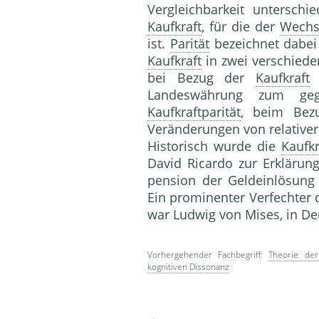
Vergleichbarkeit unter­schi
Kaufkraft
, für die der
Wechs
ist.
Parität
be­zeichnet dabei
Kaufkraft
in zwei verschiede
bei Bezug der
Kaufkraft
v
Landeswährung zum gege
Kaufkraftparität
, beim Bezu
Veränderun­gen von relative
Historisch wurde die
Kaufkr
David Ricardo zur Er­klärun
pension der Geldeinlösung
Ein prominenter Verfechter
war Ludwig von Mises, in D
Vorhergehender Fachbegriff:
Theorie der
kognitiven Dissonanz