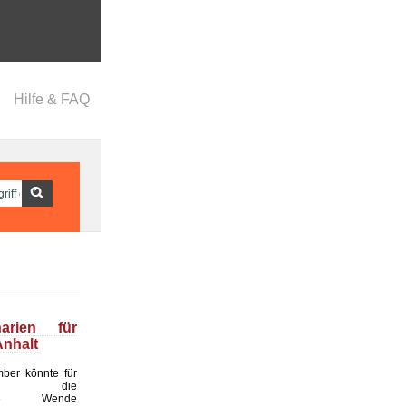
Hilfe & FAQ
narien für
nhalt
ber könnte für
land die
ende Wende