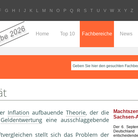
F
G
H
I
J
K
L
M
N
O
P
Q
R
S
T
U
V
W
X
Y
Z
Home
Top 10
Fachbereiche
News
ät
der
Inflation
aufbauende
Theorie
, der die
Machtsze
Sachsen-A
e
Geldentwertung
eine ausschlaggebende
Der 6. Septem
Deutsch
ftvergleichen stellt sich das Problem der
entscheid