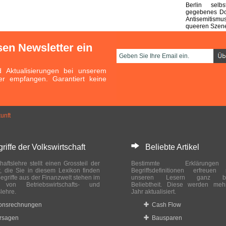
Berlin selb
gegebenes Do
Antisemitismu
queeren Szen
sen Newsletter ein
Aktualisierungen bei unserem
er empfangen. Garantiert keine
unft
ffe der Volkswirtschaft
Beliebte Artikel
haftslehre stellt einen Grossteil der
Bestimmte Erklärung
r, die Sie in diesem Lexikon finden
Begriffsdefinitionen erfreuen
egriffe aus der Finanzwelt stehen im
unseren Lesern ganz bes
ch von Betriebswirtschafts- und
Beliebtheit. Diese werden meh
slehre.
Jahr aktualisiert.
ionsrechnungen
Cash Flow
rsagen
Bausparen