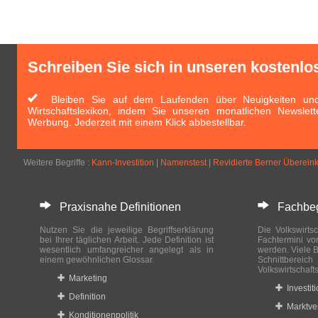
Schreiben Sie sich in unseren kostenlo
Bleiben Sie auf dem Laufenden über Neuigkeiten und 
Wirtschaftslexikon, indem Sie unseren monatlichen Newslett
Werbung. Jederzeit mit einem Klick abbestellbar.
Weitere Begriffe :
Kann-Investition
|
Namenstest
|
Revidierte Berner Übereink
Praxisnahe Definitionen
Fachbegri
Nutzen Sie die jeweilige Begriffserklärung
Die Volkswirtsc
bei Ihrer täglichen Arbeit. Jede Definition ist
Fachtermini vo
wesentlich umfangreicher angelegt als in
werden. Viele B
einem gewöhnlichen Glossar.
Schnittberei
Volkswirtschaft
Marketing
Investit
Definition
Marktve
Konditionenpolitik