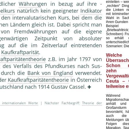
einleiten – wen
edlicher
Währung
en in bezug auf ihre -
„rechten“ Din
elkurs
natür­lich kein geeigneter
Indikator
die Linken ni
mit kriminell
 den intervalutarischen Kurs, bei dem die
Wahl in Sach
ihren Gunsten
nen Ländern gleich ist. Dabei spricht man
Beispie
„Briefwahltric
on Fremdwährungen auf die eige­ne
Schreiben) F
nwärtigen Zeitpunkt von absoluter
so erhält 
unterschied
g auf die im Zeitverlauf eintretenden
Szenarien: Die 
r
Kaufkraftparität
.
Welche
aftparitätentheorie
z.B. im Jahr 1797 von
Überrasch
g des Verfalls des Pfundkurses nach Sus­
Schon m
zehn
 durch die
Bank von England
verwendet.
Vergewalt
 der
Kaufkraftparitätentheorie
in Österreich
Ceuta – 
eutschland nach 1914 Gustav Cassel.
teilweise e
Währe
Migrationsc
 internationalen Werte
| Nächster Fachbegriff:
Theorie der
anhält und
Großansturm 
bevorsteht, h
auch die 
Meldungen übe
Folgen die
Migration. Sp