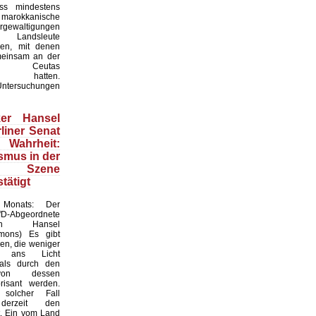
ass mindestens
okkanische
gewaltigungen
 Landsleute
en, mit denen
meinsam an der
n Ceutas
men hatten.
Untersuchungen
iker Hansel
liner Senat
hrheit:
smus in der
n Szene
stätigt
Monats: Der
D-Abgeordnete
stian Hansel
mmons) Es gibt
ren, die weniger
 ans Licht
ls durch den
von dessen
risant werden.
solcher Fall
 derzeit den
t. Ein vom Land