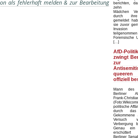
on als fehlerhaft melden & zur Bearbeitung
berichten, d
zehn mar
Mädchen Ver
durch ihre
gemeldet hab
sie zuvor ge
Invasio
teilgenom
Forensische 
[…]
AfD-Polit
zwingt Ber
zur Wa
Antisemiti
queere
offiziell be
Mann des 
Berliner Af
Frank-Chri
(Foto:Wikico
politische Affä
durch das
Gekommene a
Versuch 
Verbergung b
Genau ein 
erschüttert
Berliner Sena