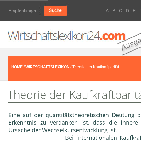
Empfehlungen
A
B
C
D
E
HOME
/
WIRTSCHAFTSLEXIKON
/ Theorie der Kaufkraftparität
Theorie der Kaufkraftparit
Eine auf der quantitätstheoretischen Deutung 
Erkenntnis zu ver­danken ist, dass die inner
Ursache der Wechselkurs­entwicklung ist.
Bei internationalen Kaufkra