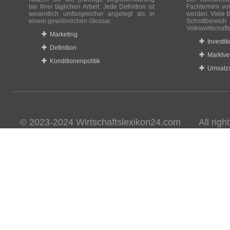
bei Ihrer täglichen Arbeit. Jede Definition ist
Fachtermini vo
wesentlich umfangreicher angelegt als in
werden. Viele B
einem gewöhnlichen Glossar.
Schnittberei
Volkswirtschaft
Marketing
Investit
Definition
Marktve
Konditionenpolitik
Umsatzs
© 2023-2024 Wirtschaftslexikon24.com All rights