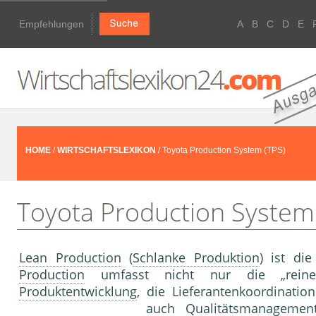
Empfehlungen
A
B
C
D
E
HOME
/
WIRTSCHAFTSLEXIKON
/ Toyota Production System (TPS)
Toyota Production System
Lean Production
(
Schlanke Produktion
) ist di
Production
um­fasst nicht nur die „reine
Produktentwicklung
, die Lieferantenkoordina­t
auch Qualitätsmanagement (