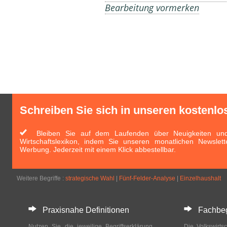
Bearbeitung vormerken
Schreiben Sie sich in unseren kostenlo
Bleiben Sie auf dem Laufenden über Neuigkeiten und 
Wirtschaftslexikon, indem Sie unseren monatlichen Newslett
Werbung. Jederzeit mit einem Klick abbestellbar.
Weitere Begriffe :
strategische Wahl
|
Fünf-Felder-Analyse
|
Einzelhaushalt
Praxisnahe Definitionen
Fachbegri
Nutzen Sie die jeweilige Begriffserklärung
Die Volkswirtsc