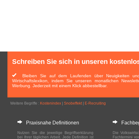
Schreiben Sie sich in unseren kostenlo
Bleiben Sie auf dem Laufenden über Neuigkeiten und 
Wirtschaftslexikon, indem Sie unseren monatlichen Newslett
Werbung. Jederzeit mit einem Klick abbestellbar.
Weitere Begriffe :
Kostenindex
|
Snobeffekt
|
E-Recruiting
Praxisnahe Definitionen
Fachbegri
Nutzen Sie die jeweilige Begriffserklärung
Die Volkswirtsc
bei Ihrer täglichen Arbeit. Jede Definition ist
Fachtermini vo