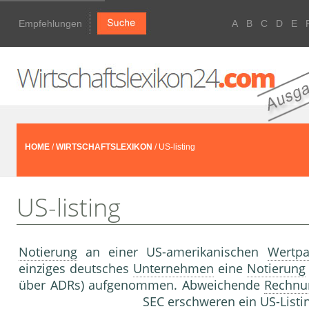
Empfehlungen
A
B
C
D
E
HOME
/
WIRTSCHAFTSLEXIKON
/ US-listing
US-listing
Notierung
an einer US-amerikanischen
Wertpa
einziges deutsches
Unternehmen
eine
Notierung
über ADRs) aufgenommen. Abweichende
Rechnu
SEC erschweren ein US-
Listi