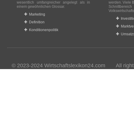
wesentlich umfangreicher angelegt als in
werden. Viele B
einem gewöhnlichen Glossar.
Schnittberei
Volkswirtschaft
Marketing
Investit
Definition
Marktve
Konditionenpolitik
Umsatzs
© 2023-2024 Wirtschaftslexikon24.com All rights