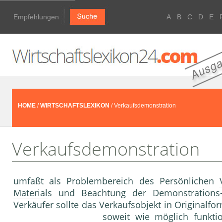
Empfehlungen
A
B
C
D
E
HOME
/
WIRTSCHAFTSLEXIKON
/ Verkaufsdemonstration
Verkaufsdemonstration
umfaßt als Problembereich des Persön­lichen
Material
s und Beachtung der Demonstrations-
Verkäufer sollte das Ver­kaufsobjekt in Original
soweit wie möglich funkti