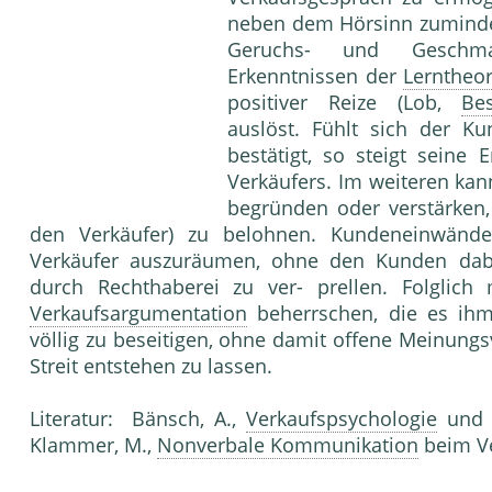
neben dem Hörsinn zumindes
Geruchs- und Geschma
Erkenntnissen der
Lerntheor
positiver Reize (Lob,
Bes
auslöst. Fühlt sich der K
bestätigt, so steigt seine 
Verkäufers. Im weiteren ka
begründen oder verstärken, 
den Verkäufer) zu belohnen. Kundeneinwände
Verkäufer auszuräumen, ohne den Kunden dab
durch Rechthaberei zu ver- prellen. Folglich
Verkaufsargumentation
be­herrschen, die es ih
völlig zu beseitigen, ohne da­mit offene Meinung
Streit entstehen zu lassen.
Literatur: Bänsch, A.,
Verkaufspsychologie
und V
Klam­mer, M.,
Nonverbale Kommunikation
beim Ve