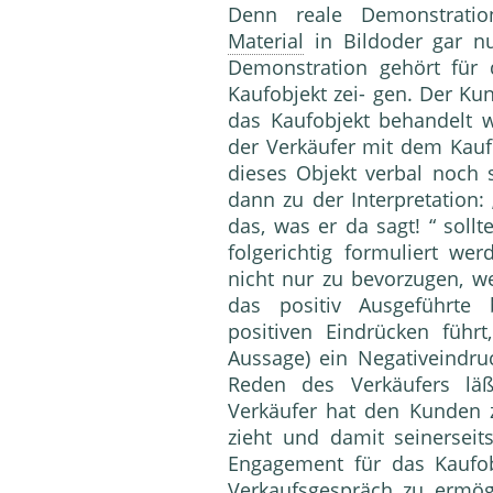
Denn reale Demonstration
Material
in Bild­oder gar n
Demonstration ge­hört für 
Kaufobjekt zei- gen. Der Ku
das Kaufobjekt behandelt 
der Verkäu­fer mit dem Kauf
dieses Objekt verbal noch s
dann zu der Interpretation:
das, was er da sagt! “ soll
folgerichtig formuliert we
nicht nur zu be­vorzugen, w
das positiv Ausgeführte
positiven Ein­drücken führt
Aussage) ein Negativeindruc
Reden des Verkäufers l
Verkäufer hat den Kunden z
zieht und damit seiner­se
Engagement für das Kaufob
Verkaufsge­spräch zu ermögl