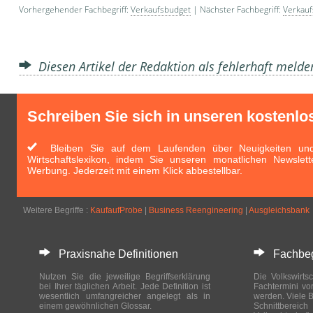
Vorhergehender Fachbegriff:
Verkaufsbudget
| Nächster Fachbegriff:
Verkauf
Diesen Artikel der Redaktion als fehlerhaft meld
Schreiben Sie sich in unseren kostenlo
Bleiben Sie auf dem Laufenden über Neuigkeiten und 
Wirtschaftslexikon, indem Sie unseren monatlichen Newslett
Werbung. Jederzeit mit einem Klick abbestellbar.
Weitere Begriffe :
KaufaufProbe
|
Business Reengineering
|
Ausgleichsbank
Praxisnahe Definitionen
Fachbegri
Nutzen Sie die jeweilige Begriffserklärung
Die Volkswirtsc
bei Ihrer täglichen Arbeit. Jede Definition ist
Fachtermini vo
wesentlich umfangreicher angelegt als in
werden. Viele B
einem gewöhnlichen Glossar.
Schnittberei