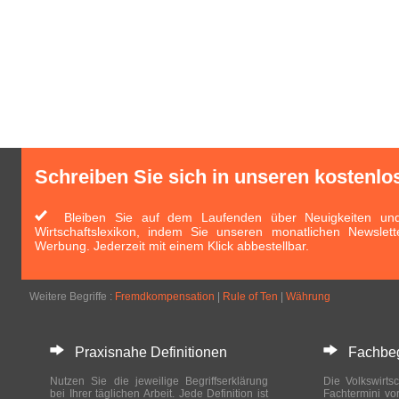
Schreiben Sie sich in unseren kostenlo
Bleiben Sie auf dem Laufenden über Neuigkeiten und 
Wirtschaftslexikon, indem Sie unseren monatlichen Newslett
Werbung. Jederzeit mit einem Klick abbestellbar.
Weitere Begriffe :
Fremdkompensation
|
Rule of Ten
|
Währung
Praxisnahe Definitionen
Fachbegri
Nutzen Sie die jeweilige Begriffserklärung
Die Volkswirtsc
bei Ihrer täglichen Arbeit. Jede Definition ist
Fachtermini vo