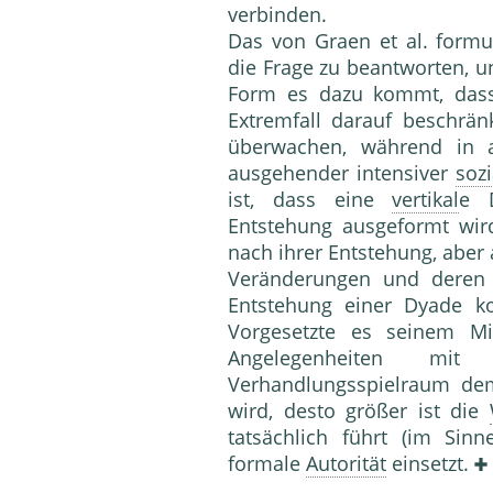
verbinden.
Das von Graen et al. formul
die Frage zu beantwor­ten, 
Form es dazu kommt, dass 
Extremfall darauf beschrän
überwachen, während in 
ausgehender intensiver
soz
ist, dass eine
vertikal
e D
Entstehung ausgeformt wird
nach ihrer Entstehung, aber
Veränderun­gen und deren 
Entstehung einer Dyade k
Vorgesetzte es sei­nem Mi
Angelegenheiten mi
Verhandlungsspielraum de
wird, desto größer ist die
tatsäch­lich führt (im Si
formale
Autorität
einsetzt.