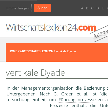
Empfehlungen
A
B
C
D
E
HOME
/
WIRTSCHAFTSLEXIKON
/ vertikale Dyade
vertikale Dyade
In der Managementorgani­sation die Beziehung 
Untergebenen. Nach G. Graen et al. ist “d
tersuchungseinheit, um
Führungsprozess
e zu a
Prozesse enthält, die Un