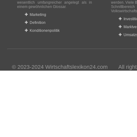
wesentlich umfangreicher angelegt als in
werden. Viele B
einem gewöhnlichen Glossar.
Schnittberei
Volkswirtschaft
Marketing
Investit
Definition
Marktve
Konditionenpolitik
Umsatzs
© 2023-2024 Wirtschaftslexikon24.com All rights